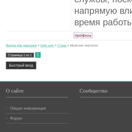
напрямую вли
время работы
Форум для девчонок
»
Girls only
»
Стиль
»
Мужские перчатки
1
Страница
1
из
1
О сайте
Сообщество
Общая информация
Форум