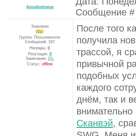
Дата: Понедел
AnnaAndreeva
Сообщение 
После того к
Знакомая
Группа: Пользователи
получила нов
Сообщений:
197
Награды:
0
трассой, я ср
Репутация:
0
Замечания:
0%
привычной ра
Статус:
offline
подобных усл
каждого сотр
днём, так и 
внимательно
Сканвэй
, ср
SWG. Меня ин