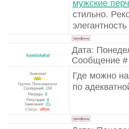
мужские перч
стильно. Рек
элегантность
Дата: Понедел
AngelinkaKaf
Сообщение 
Где можно на
Знакомая
Группа: Пользователи
по адекватно
Сообщений:
159
Награды:
0
Репутация:
0
Замечания:
0%
Статус:
offline