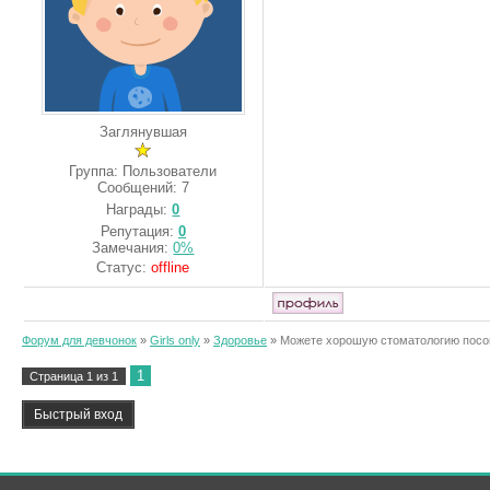
Заглянувшая
Группа: Пользователи
Сообщений:
7
Награды:
0
Репутация:
0
Замечания:
0%
Статус:
offline
Форум для девчонок
»
Girls only
»
Здоровье
»
Можете хорошую стоматологию посо
1
Страница
1
из
1