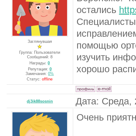
остались
http
Специалисты 
исправлением
Заглянувшая
помощью орт
Группа: Пользователи
изучить инфо
Сообщений:
8
Награды:
0
хорошо расп
Репутация:
0
Замечания:
0%
Статус:
offline
Дата: Среда, 
dj3ik88sosnin
Очень приятн