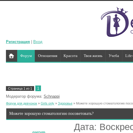
Регистрация
|
Вход
Форум
Отношения
Красота
Твоя жизнь
Учеба
Life
1
Страница
1
из
1
Модератор форума:
Schnappi
Форум для девчонок
»
Girls only
»
Здоровье
»
Можете хорошую стоматологию посо
Можете хорошую стоматологию посоветовать?
Дата: Воскрес
garrym