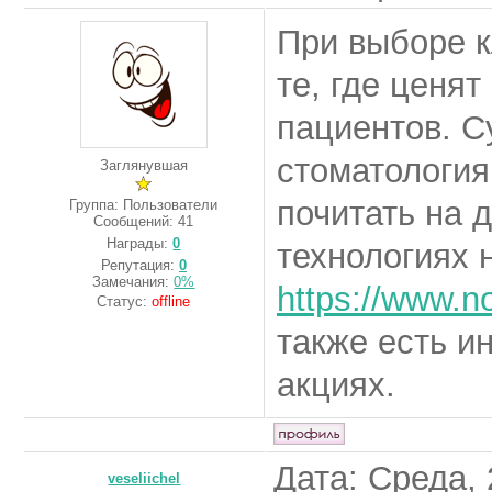
При выборе к
те, где ценя
пациентов. С
стоматология
Заглянувшая
почитать на д
Группа: Пользователи
Сообщений:
41
Награды:
0
технологиях 
Репутация:
0
Замечания:
0%
https://www.n
Статус:
offline
также есть и
акциях.
Дата: Среда, 
veseliichel