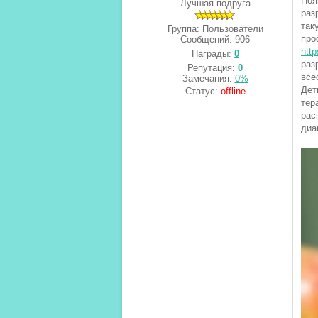
Поя
Лучшая подруга
раз
так
Группа: Пользователи
про
Сообщений:
906
http
Награды:
0
раз
Репутация:
0
все
Замечания:
0%
Дет
Статус:
offline
тер
рас
диа