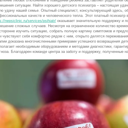
вление любых отклонений в поведении ребёнка заставляет родителей бе
решения ситуации. Найти хорошего детского психиатра – настоящая удач
ую удачу нашей семье. Опытный специалист, консультирующий здесь, о
фессиональных качеств и человеческого тепла. Этот платный психиатр 
s://nepsiclinic.ru/services/psihiatr/
оказывает значительную поддержку и п
решение сложных случаев. Несмотря на ограниченное количество времен
сторонне изучить ситуацию, собрать полную картину симптомов и пред
и чувствуют себя комфортно рядом с ним, открыто делятся переживани
апии доказана многочисленными примерами успешного возвращения дете
полагает необходимым оборудованием и методами диагностики, гаранти
гноза. Благодарен команде центра за заботу и поддержку, полученные на