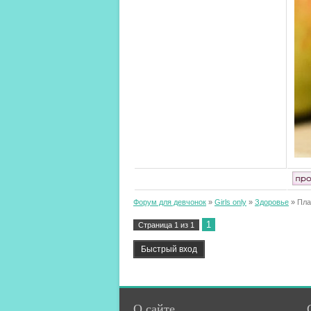
Форум для девчонок
»
Girls only
»
Здоровье
»
Пла
1
Страница
1
из
1
О сайте