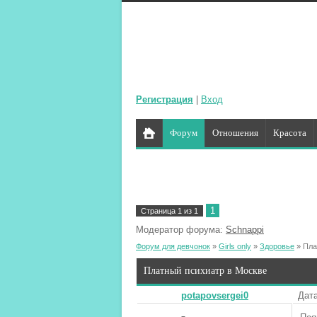
Регистрация
|
Вход
Форум
Отношения
Красота
1
Страница
1
из
1
Модератор форума:
Schnappi
Форум для девчонок
»
Girls only
»
Здоровье
»
Пла
Платный психиатр в Москве
potapovsergei0
Дата