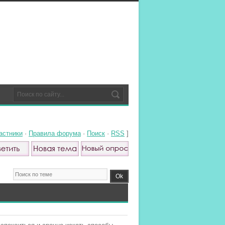
астники
·
Правила форума
·
Поиск
·
RSS
]