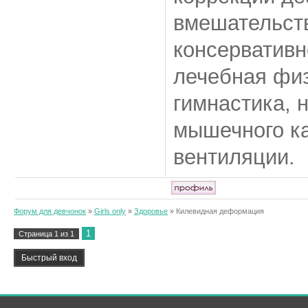
вмешательст
консервативн
лечебная физ
гимнастика, 
мышечного ка
вентиляции.
Форум для девчонок
»
Girls only
»
Здоровье
»
Килевидная деформация
1
Страница
1
из
1