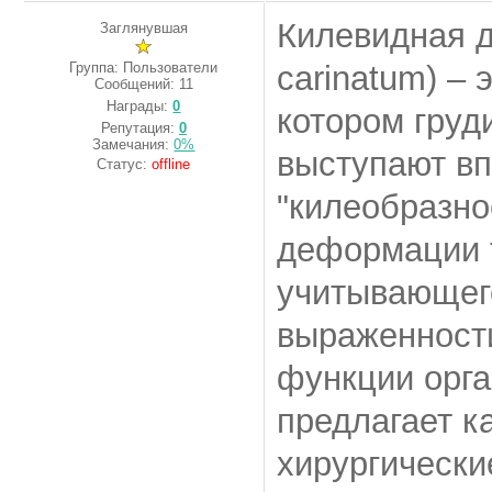
Килевидная д
Заглянувшая
Группа: Пользователи
carinatum) –
Сообщений:
11
Награды:
0
котором груд
Репутация:
0
Замечания:
0%
выступают вп
Статус:
offline
"килеобразно
деформации т
учитывающего
выраженности
функции орг
предлагает к
хирургически