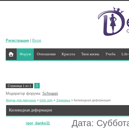
Регистрация
|
Вход
Форум
Отношения
Красота
Твоя жизнь
Учеба
Life
1
Страница
1
из
1
Модератор форума:
Schnappi
Форум для девчонок
»
Girls only
»
Здоровье
»
Килевидная деформация
Килевидная деформация
Дата: Суббота
igor_danko11