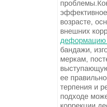
проблемы.Кон
эффективное 
возрасте, ос
внешних кор
деформацию
бандажи, изг
меркам, пост
выступающую 
ее правильно
терпения и р
подходе може
коррекции де