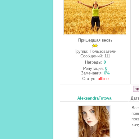
Пришедшая вновь
Группа: Пользователи
Сообщений:
111
Награды:
0
Репутация:
0
Замечания:
0%
Статус:
offline
AleksandraTutova
Дата
Все
пон
пок
хоч