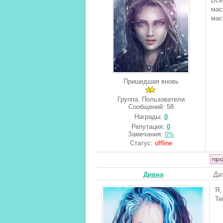
Все
мас
мас
Пришедшая вновь
Группа: Пользователи
Сообщений:
58
Награды:
0
Репутация:
0
Замечания:
0%
Статус:
offline
Дивна
Да
Я,
Те