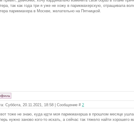
м привет, девчонки, хочу кардинально изменить свой образ в плане причё
тера, так как года три я уже не хожу в парикмахерскую, отращивала во
тера парикмахера в Москве, желательно на Пятницкой.
та: Суббота, 20.11.2021, 18:58 | Сообщение #
2
 вот тоже не знаю, куда идти моя парикмахерша в прошлом месяце ушла в
перь нужно заново кого-то искать, а сейчас так тяжело найти хорошего м