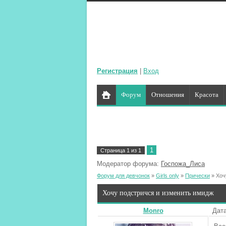
Регистрация
|
Вход
Форум
Отношения
Красота
1
Страница
1
из
1
Модератор форума:
Госпожа_Лиса
Форум для девчонок
»
Girls only
»
Прически
»
Хоч
Хочу подстричся и изменить имидж
Monro
Дата