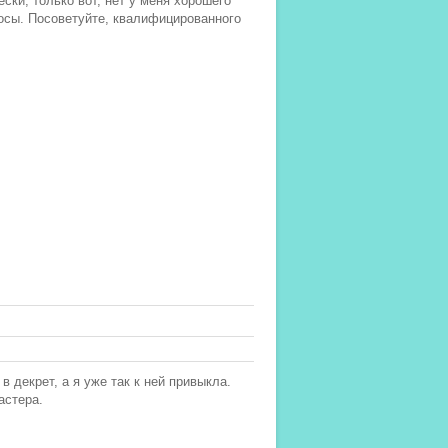
ски, только вот, нет у меня хорошего
лосы. Посоветуйте, квалифицированного
 декрет, а я уже так к ней привыкла.
астера.