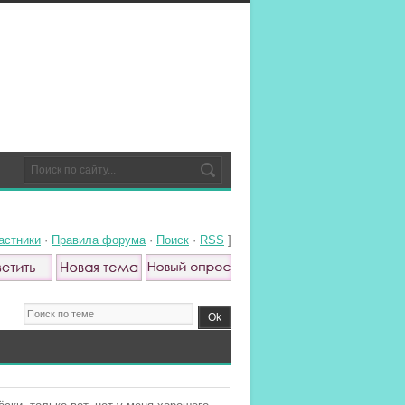
астники
·
Правила форума
·
Поиск
·
RSS
]