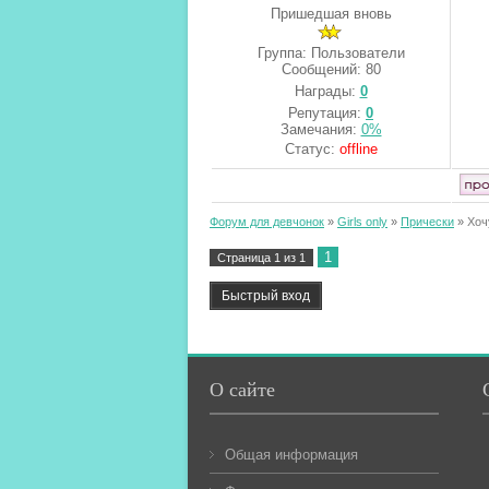
Пришедшая вновь
Группа: Пользователи
Сообщений:
80
Награды:
0
Репутация:
0
Замечания:
0%
Статус:
offline
Форум для девчонок
»
Girls only
»
Прически
»
Хоч
1
Страница
1
из
1
О сайте
Общая информация