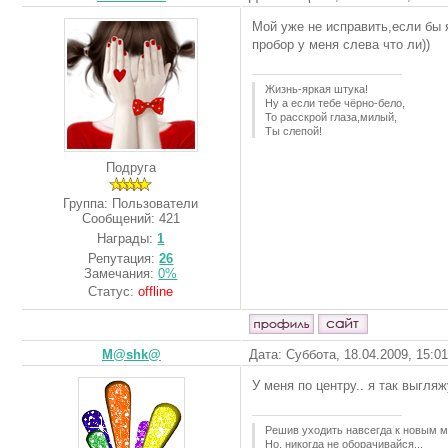
Мой уже не исправить,если бы я
пробор у меня слева что ли))
Жизнь-яркая штука!
Ну а если тебе чёрно-бело,
То расскрой глаза,милый,
Ты слепой!
Подруга
Группа: Пользователи
Сообщений:
421
Награды:
1
Репутация:
26
Замечания:
0%
Статус:
offline
M@shk@
Дата: Суббота, 18.04.2009, 15:0
У меня по центру.. я так выгля
Решив уходить навсегда к новым м
Но, никогда не оборачивайся...