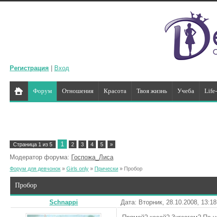
Регистрация
|
Вход
Форум
Отношения
Красота
Твоя жизнь
Учеба
Life
1
Страница
1
из
5
2
3
4
5
»
Модератор форума:
Госпожа_Лиса
Форум для девчонок
»
Girls only
»
Прически
»
Пробор
Пробор
Schnappi
Дата: Вторник, 28.10.2008, 13:1