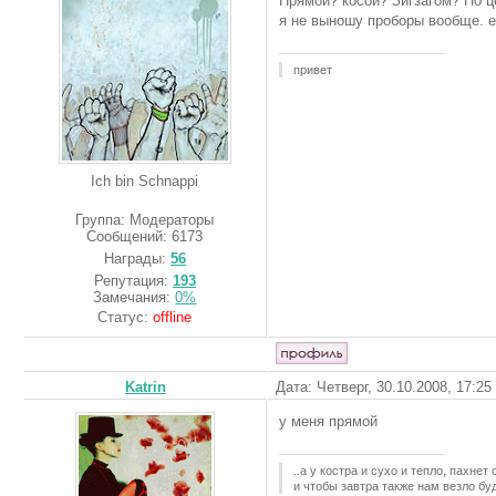
Прямой? косой? Зигзагом? По ц
я не выношу проборы вообще. е
привет
Ich bin Schnappi
Группа: Модераторы
Сообщений:
6173
Награды:
56
Репутация:
193
Замечания:
0%
Статус:
offline
Katrin
Дата: Четверг, 30.10.2008, 17:2
у меня прямой
..а у костра и сухо и тепло, пахнет
и чтобы завтра также нам везло буд