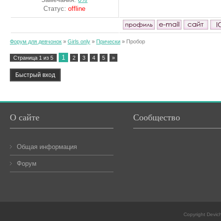
Статус:
offline
Форум для девчонок
»
Girls only
»
Прически
»
Пробор
1
Страница
1
из
5
2
3
4
5
»
О сайте
Сообщество
Общая информация
Форум
Copyright Devic