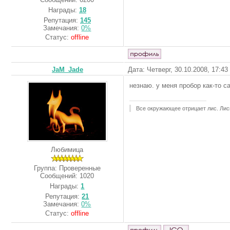
Награды:
18
Репутация:
145
Замечания:
0%
Статус:
offline
JaM_Jade
Дата: Четверг, 30.10.2008, 17:4
незнаю. у меня пробор как-то с
Все окружающее отрицает лис. Лис
Любимица
Группа: Проверенные
Сообщений:
1020
Награды:
1
Репутация:
21
Замечания:
0%
Статус:
offline