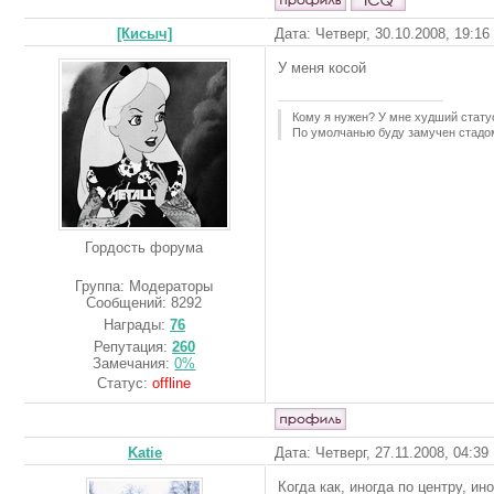
[Кисыч]
Дата: Четверг, 30.10.2008, 19:1
У меня косой
Кому я нужен? У мне худший стату
По умолчанью буду замучен стадо
Гордость форума
Группа: Модераторы
Сообщений:
8292
Награды:
76
Репутация:
260
Замечания:
0%
Статус:
offline
Katie
Дата: Четверг, 27.11.2008, 04:3
Когда как, иногда по центру, ин