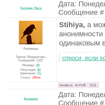
Дата: Понедел
Госпожа_Лиса
Сообщение 
Stihiya,
а мож
анонимности
одинаковым
Любимица
спроси, если 
Группа: Модераторы
Сообщений:
1322
Награды:
10
Репутация:
43
Замечания:
0%
Статус:
offline
Дата: Понедел
Катарина
Сообщение 