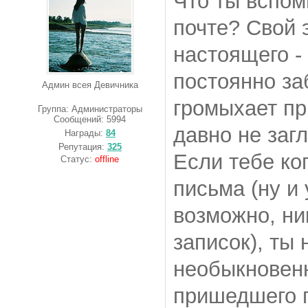
Что ты вспом
почте? Свой 
настоящего - 
постоянно за
Админ всея Девичника
громыхает пр
Группа: Администраторы
Сообщений:
5994
давно не заг
Награды:
84
Репутация:
325
Если тебе ко
Статус:
offline
письма (ну и 
возможно, ни
записок), ты
необыкновен
пришедшего 