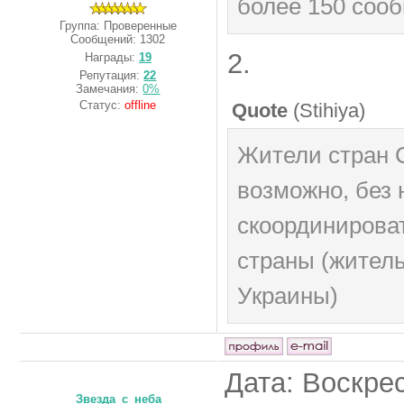
более 150 соо
Группа: Проверенные
Сообщений:
1302
2.
Награды:
19
Репутация:
22
Замечания:
0%
Статус:
offline
Quote
(
Stihiya
)
Жители стран С
возможно, без 
скоординироват
страны (жител
Украины)
Дата: Воскрес
Звезда_с_неба