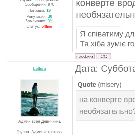
конверте вро
Сообщений:
970
Награды:
19
необязательн
Репутация:
30
Замечания:
0%
Статус:
offline
Я співатиму дл
Та хіба зуміє 
Дата: Суббота
Lettera
Quote
(
misery
)
на конверте вр
необязательно
Админ всея Девичника
Группа: Администраторы