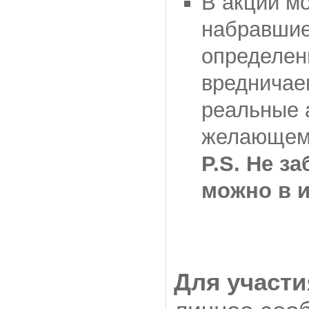
В акции мо
набравшие
определен
вредничае
реальные 
желающем
P.S. Не з
можно в и
Для участ