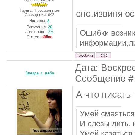
Группа: Проверенные
спс.извиняюс
Сообщений:
692
Награды:
8
Репутация:
26
Ошибки возник
Замечания:
0%
Статус:
offline
информации,либ
Дата: Воскрес
Звезда_с_неба
Сообщение 
А что писать
Умей смеяться,
И слёзы лить, 
Умей казаться