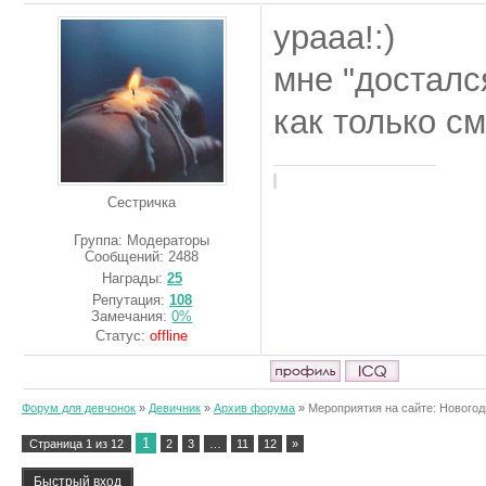
урааа!:)
мне "досталс
как только см
Сестричка
Группа: Модераторы
Сообщений:
2488
Награды:
25
Репутация:
108
Замечания:
0%
Статус:
offline
Форум для девчонок
»
Девичник
»
Архив форума
»
Мероприятия на сайте: Новогод
1
Страница
1
из
12
2
3
…
11
12
»