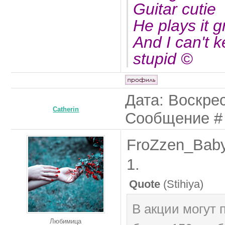
Guitar cutie
He plays it 
And I can't 
stupid ©
Дата: Воскрес
Catherin
Сообщение 
FroZzen_Baby
1.
Quote
(
Stihiya
)
В акции могут 
Любимица