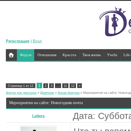
Регистрация
|
Вход
Форум
Отношения
Красота
Твоя жизнь
Учеба
Life
1
Страница
1
из
12
2
3
…
11
12
»
Форум для девчонок
»
Девичник
»
Архив форума
»
Мероприятия на сайте: Новогод
Мероприятия на сайте: Новогодняя почта
Дата: Суббота
Lettera