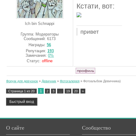
Кстати, вот:
Ich bin Schnappi
привет
Группа: Модераторы
Сообщений:
6173
Награды:
56
Репутация:
193
Замечания:
0%
Статус:
offline
Форум для девчонок
»
Девичник
»
Фотогалерея
»
Фотоальбом Девичника)
1
Страница
1
из
20
2
3
…
19
20
»
О сайте
Сообщество