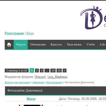
Регистрация
|
Вход
Форум
Отношения
Красота
Твоя жизнь
Учеба
Life
1
Страница
1
из
20
2
3
…
19
20
»
Модератор форума:
[Кисыч]
,
Liza_Madness
Форум для девчонок
»
Девичник
»
Фотогалерея
»
Фотоальбом Девичника)
Фотоальбом Девичника)
Maree
Дата: Пятница, 05.09.2008, 18:2