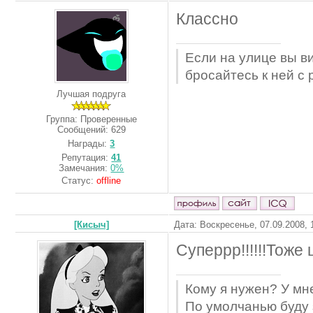
Классно
Если на улице вы ви
бросайтесь к ней с 
Лучшая подруга
Группа: Проверенные
Сообщений:
629
Награды:
3
Репутация:
41
Замечания:
0%
Статус:
offline
[Кисыч]
Дата: Воскресенье, 07.09.2008,
Суперрр!!!!!!Тоже 
Кому я нужен? У мн
По умолчанью буду