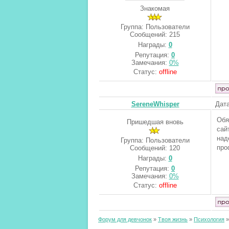
Знакомая
Группа: Пользователи
Сообщений:
215
Награды:
0
Репутация:
0
Замечания:
0%
Статус:
offline
SereneWhisper
Дата
Обя
Пришедшая вновь
сай
над
Группа: Пользователи
про
Сообщений:
120
Награды:
0
Репутация:
0
Замечания:
0%
Статус:
offline
Форум для девчонок
»
Твоя жизнь
»
Психология
»