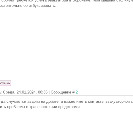
 срочно требуется услуга эвакуатора в Воронеже. Моя машина столкнула
остоятельно ее отбуксировать.
: Среда, 24.01.2024, 00:35 | Сообщение #
2
гда случаются аварии на дороге, и важно иметь контакты эвакуаторной 
ить проблемы с транспортными средствами.