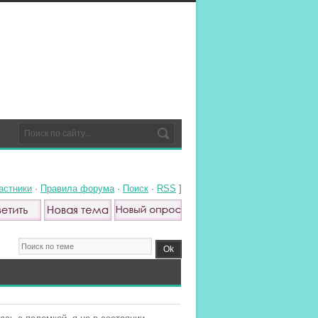
астники
·
Правила форума
·
Поиск
·
RSS
]