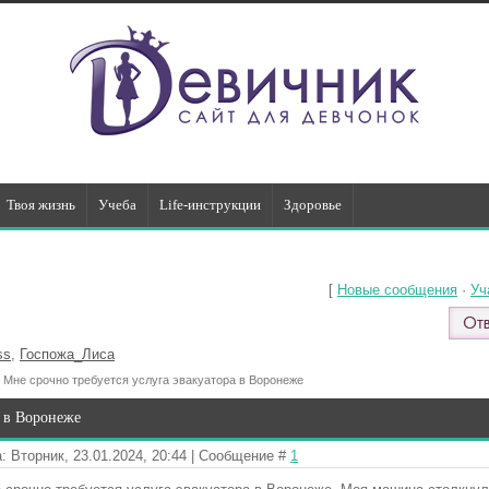
Твоя жизнь
Учеба
Life-инструкции
Здоровье
[
Новые сообщения
·
Уч
ss
,
Госпожа_Лиса
Мне срочно требуется услуга эвакуатора в Воронеже
а в Воронеже
: Вторник, 23.01.2024, 20:44 | Сообщение #
1