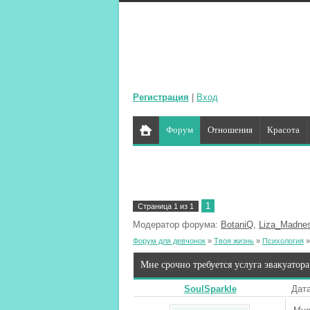
Регистрация
|
Вход
Форум
Отношения
Красота
1
Страница
1
из
1
Модератор форума:
BotaniQ
,
Liza_Madne
Форум для девчонок
»
Твоя жизнь
»
Психология
»
Мне срочно требуется услуга эвакуатор
SoulSparkle
Дата