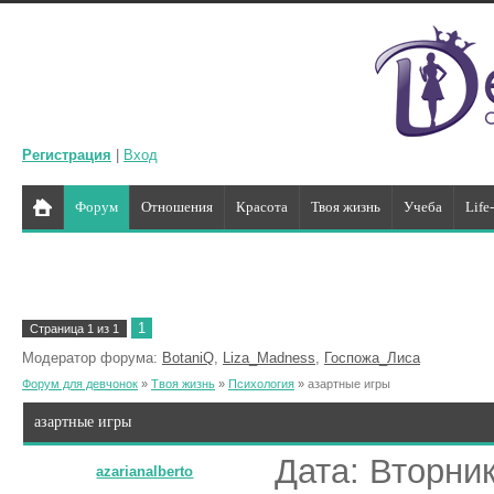
Регистрация
|
Вход
Форум
Отношения
Красота
Твоя жизнь
Учеба
Life
1
Страница
1
из
1
Модератор форума:
BotaniQ
,
Liza_Madness
,
Госпожа_Лиса
Форум для девчонок
»
Твоя жизнь
»
Психология
»
азартные игры
азартные игры
Дата: Вторник
azarianalberto