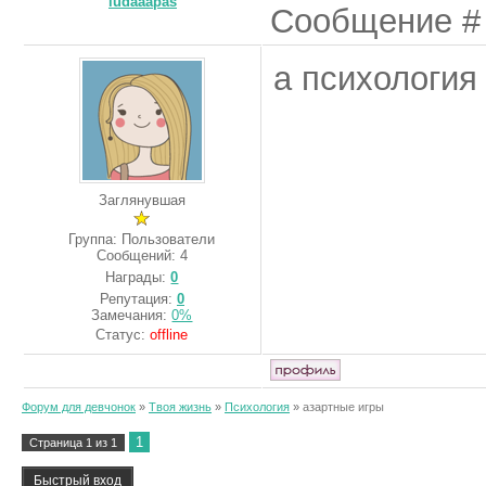
ludaaapas
Сообщение 
а психология
Заглянувшая
Группа: Пользователи
Сообщений:
4
Награды:
0
Репутация:
0
Замечания:
0%
Статус:
offline
Форум для девчонок
»
Твоя жизнь
»
Психология
»
азартные игры
1
Страница
1
из
1