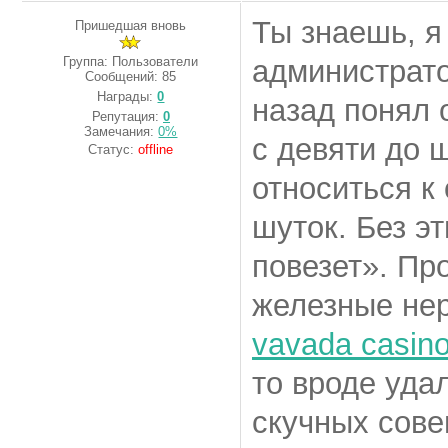
Ты знаешь, я
Пришедшая вновь
Группа: Пользователи
администрато
Сообщений:
85
Награды:
0
назад понял 
Репутация:
0
Замечания:
0%
с девяти до 
Статус:
offline
относиться к 
шуток. Без э
повезет». Пр
железные нер
vavada casin
то вроде уда
скучных сове