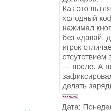
Как это выгл
холодный коф
нажимал кнопк
без «давай, 
игрок отлича
отсутствием 
— после. А п
зафиксировал
делать зарядк
Дата: Понедел