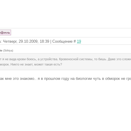
: Четверг, 29.10.2009, 18:39 | Сообщение #
19
te
(
Stihiya
)
т я не вида крови боюсь, а устройства. Кровеносной системы, то бишь. Даже это сложно 
морок. Никто не знает, может такая есть?
как мне это знакомо.. я в прошлом году на биологии чуть в обморок не г