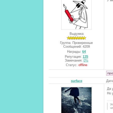
У м
Выдумка
Группа: Проверенные
Сообщений:
4209
Награды:
64
Репутация:
135
Замечания:
0%
Статус:
offline
surface
Дата
Да 
Но 
Уп
чт