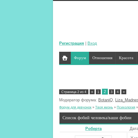
Регистрация
|
Вход
Форум
Отношения
Красота
2
Страница
2
из
4
«
1
3
4
»
Модератор форума:
BotaniQ
,
Liza_Madne
Форум для девчонок
»
Твоя жизнь
»
Психология
»
Список фобий человека/ваши фобии
Роберта
Дата