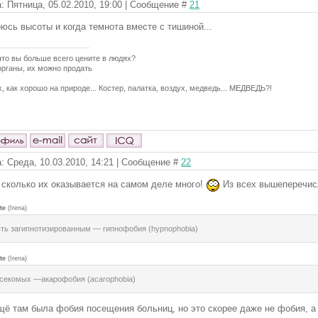
: Пятница, 05.02.2010, 19:00 | Сообщение #
21
оюсь высоты и когда темнота вместе с тишиной...
что вы больше всего цените в людях?
органы, их можно продать
, как хорошо на природе... Костер, палатка, воздух, медведь... МЕДВЕДЬ?!
: Среда, 10.03.2010, 14:21 | Сообщение #
22
 сколько их оказывается на самом деле много!
Из всех вышеперечисл
te
(
Irena
)
ть загипнотизированным — гипнофобия (hypnophobia)
te
(
Irena
)
секомых —акарофобия (acarophobia)
щё там была фобия посещения больниц, но это скорее даже не фобия, а 