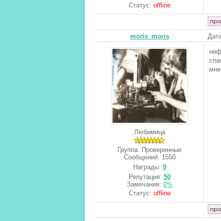
Статус:
offline
moris_moris
Дата
ниф
спа
мне
Любимица
Группа: Проверенные
Сообщений:
1550
Награды:
9
Репутация:
50
Замечания:
0%
Статус:
offline