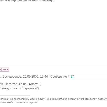
еня агорафобия нарастает по-моему..
: Воскресенье, 20.09.2009, 15:44 | Сообщение #
17
уж. Чего только не бывает...)
у каждого свои "тараканы")
рямые, не безразличны друг к другу, но они никогда не скажут о том что любят, потому
о она любит только его одного.