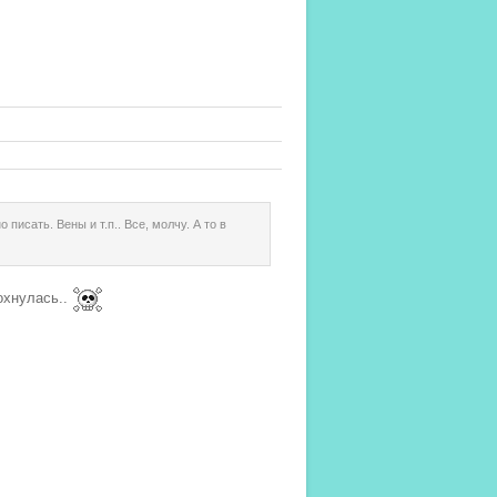
писать. Вены и т.п.. Все, молчу. А то в
рохнулась..