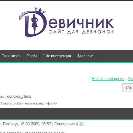
Твоя жизнь
Учеба
Life-инструкции
Здоровье
[
Новые сообщения
·
Уч
ss
,
Госпожа_Лиса
Список фобий человека/ваши фобии
: Пятница, 18.09.2009, 05:57 | Сообщение #
16