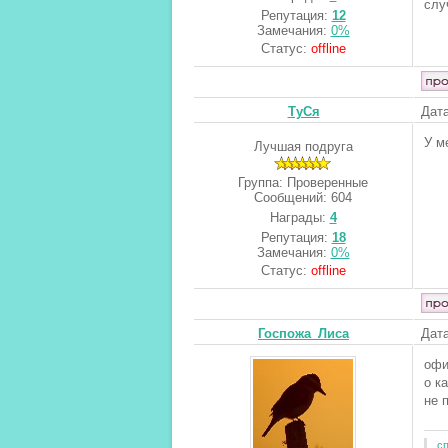
слу
Репутация:
12
Замечания:
0%
Статус:
offline
ТуСя
Дата
У м
Лучшая подруга
Группа: Проверенные
Сообщений:
604
Награды:
4
Репутация:
18
Замечания:
0%
Статус:
offline
Госпожа_Лиса
Дата
офи
о ка
не 
с