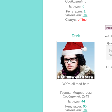
Сообщений:
5
Награды:
0
Репутация:
1
Замечания:
0%
Статус:
offline
Стеф
Дата
Quo
Во
об
О, 
We're all mad here
Группа: Модераторы
Сообщений:
2743
Награды:
44
Репутация:
95
Замечания:
0%