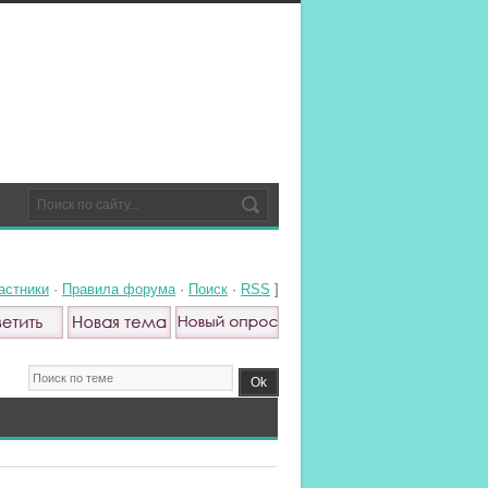
астники
·
Правила форума
·
Поиск
·
RSS
]