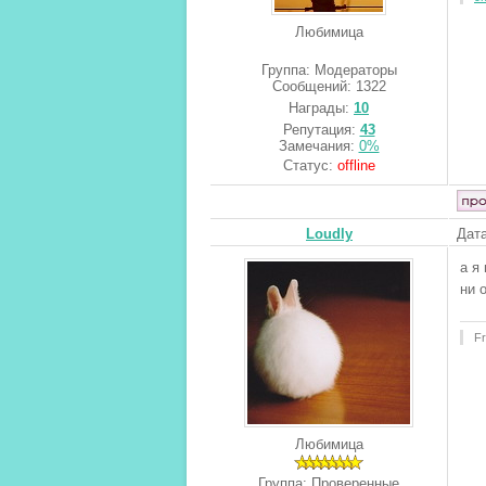
Любимица
Группа: Модераторы
Сообщений:
1322
Награды:
10
Репутация:
43
Замечания:
0%
Статус:
offline
Loudly
Дата
а я
ни 
Fr
Любимица
Группа: Проверенные