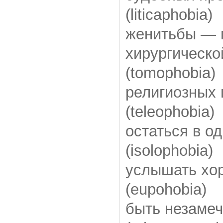
(liticaphobia)
женитьбы — 
хирургическ
(tomophobia)
религиозных
(teleophobia)
остаться в о
(isolophobia)
услышать хо
(eupohobia)
быть незаме