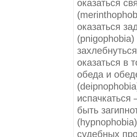
оказаться с
(merinthophob
оказаться з
(pnigophobia)
захлебнуться
оказаться в 
обеда и обе
(deipnophobia
испачкаться 
быть загипн
(hypnophobia)
судебных пр