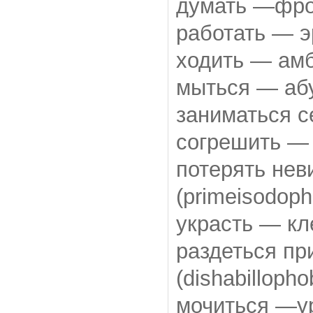
думать —фро
работать — э
ходить — амб
мыться — абу
заниматься с
согрешить — 
потерять не
(primeisodoph
украсть — кл
раздеться п
(dishabillopho
мочиться —ур