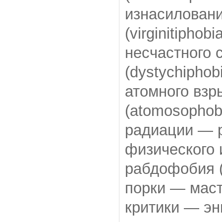
изнасилован
(virginitiphobi
несчастного
(dystychiphob
атомного вз
(atomosophob
радиации — р
физического
рабдофобия (
порки — маст
критики — эн