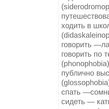
(siderodromop
путешествова
ходить в шк
(didaskaleino
говорить —ла
говорить по
(phonophobia
публично вы
(glossophobia
спать —сомни
сидеть — кат