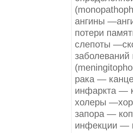
(monopathoph
ангины —анги
потери памят
слепоты —ск
заболеваний
(meningitopho
рака — канце
инфаркта — к
холеры —хоро
запора — коп
инфекции — 