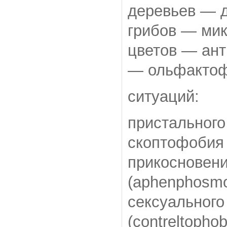
деревьев — д
грибов — мик
цветов — ант
— ольфактофо
ситуаций:
пристального
скоптофобия 
прикосновен
(aphenphosmo
сексуальног
(contreltophob