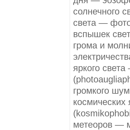
дня — эозофо
солнечного с
света — фото
вспышек свет
грома и молн
электричеств
яркого свет
(photoaugliap
громкого шум
космических
(kosmikophob
метеоров — м