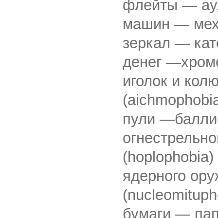
флейты — аул
машин — мех
зеркал — кат
денег —хроме
иголок и ко
(aichmophobi
пули —баллис
огнестрельн
(hoplophobia)
ядерного ор
(nucleomituph
бумаги — пап