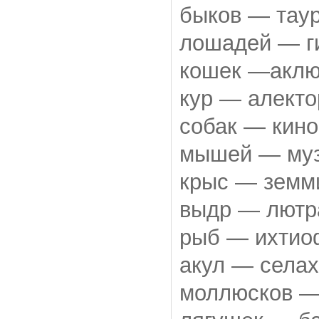
быков — таур
лошадей — ги
кошек —аклюр
кур — алекто
собак — кино
мышей — муз
крыс — земм
выдр — лютра
рыб — ихтиоф
акул — селах
моллюсков —о