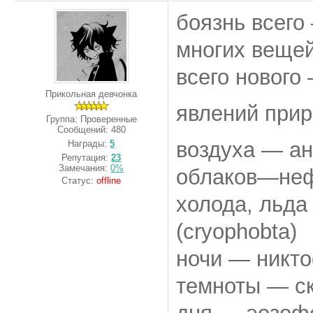
боязнь всего
многих вещей
всего нового
Прикольная девчонка
явлений прир
Группа: Проверенные
Сообщений:
480
воздуха — а
Награды:
5
Репутация:
23
Замечания:
0%
облаков—неф
Статус:
offline
холода, льда
(cryophobta)
ночи — никто
темноты — ск