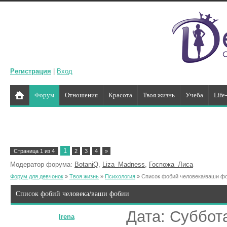
Регистрация
|
Вход
Форум
Отношения
Красота
Твоя жизнь
Учеба
Life
1
Страница
1
из
4
2
3
4
»
Модератор форума:
BotaniQ
,
Liza_Madness
,
Госпожа_Лиса
Форум для девчонок
»
Твоя жизнь
»
Психология
»
Список фобий человека/ваши ф
Список фобий человека/ваши фобии
Дата: Суббота
Irena