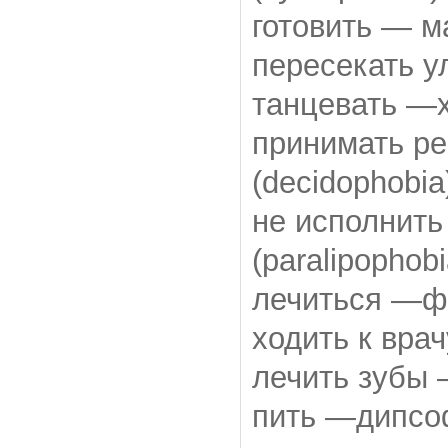
готовить — м
пересекать у
танцевать —х
принимать р
(decidophobia
не исполнить
(paralipophobi
лечиться —ф
ходить к врач
лечить зубы 
пить —дипсоф