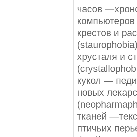
часов —хроно
компьютеров 
крестов и р
(staurophobia
хрусталя и с
(crystallophob
кукол — педи
новых лекар
(neopharmaph
тканей —текс
птичьих перь