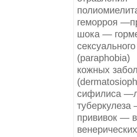
полиомиелита
геморроя —пр
шока — горм
сексуальног
(paraphobia)
кожных забо
(dermatosioph
сифилиса —лу
туберкулеза 
прививок — в
венерически