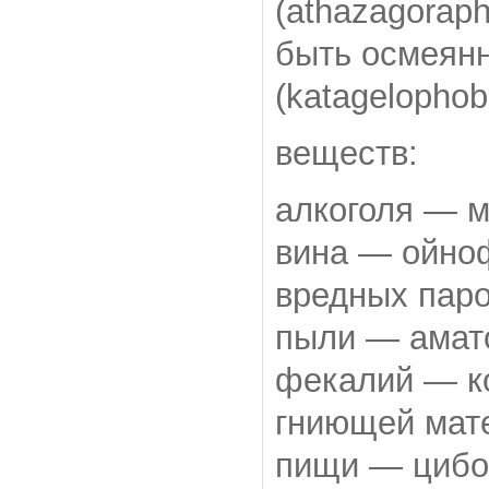
(athazagoraph
быть осмеян
(katagelophob
веществ:
алкоголя — 
вина — ойноф
вредных паро
пыли — амат
фекалий — ко
гниющей мат
пищи — цибоф