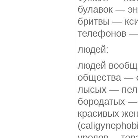
булавок — эн
бритвы — кси
телефонов —
людей:
людей вообщ
общества — с
лысых — пела
бородатых — 
красивых же
(caligynephob
уродов —тера