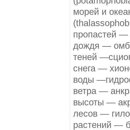
(potamophobi
морей и оке
(thalassophob
пропастей — 
дождя — омб
теней —сциоп
снега — хион
воды —гидроф
ветра — анкр
высоты — акр
лесов — гило
растений — б