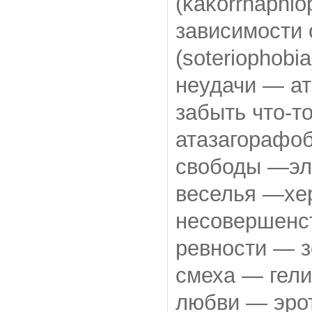
(kakorrhaphio
зависимости 
(soteriophobia
неудачи — ат
забыть что-т
атазагорафоб
свободы —эле
веселья —хер
несовершенст
ревности — з
смеха — гели
любви — эрот