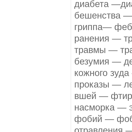
диабета —диа
бешенства — 
гриппа— фебр
ранения — тр
травмы — тра
безумия — д
кожного зуда
проказы — ле
вшей — фтири
насморка — э
фобий — фоб
отравления —