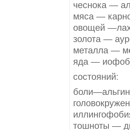
чеснока — ал
мяса — карно
овощей —лах
золота — аур
металла — ме
яда — иофоби
состояний:
боли—альгино
головокружен
иллингофобия 
тошноты — ди