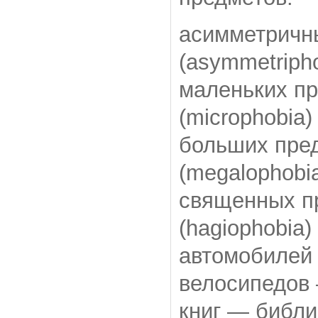
асимметричн
(asymmetripho
маленьких п
(microphobia)
больших пре
(megalophobi
священных п
(hagiophobia)
автомобилей
велосипедов 
книг — библи