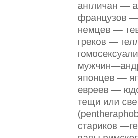
англичан — а
французов — 
немцев — тев
греков — гел
гомосексуали
мужчин—андр
японцев — яп
евреев — юдо
тещи или св
(pentheraphob
стариков —ге
папы римског