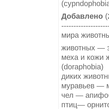
(cypndophobi
Добавлено
(
-------------------
мира животн
животных — з
меха и кожи
(doraphobia)
диких животн
муравьев — 
чел — апифоб
птиц— орнито