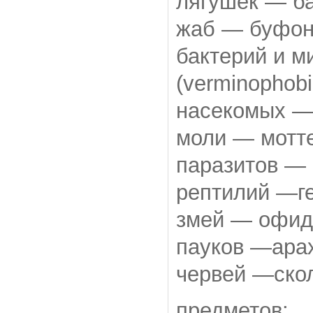
лягушек — ба
жаб — буфон
бактерий и 
(verminophobi
насекомых —
моли — мотте
паразитов — 
рептилий —ге
змей — офиди
пауков —арах
червей —скол
предметов: