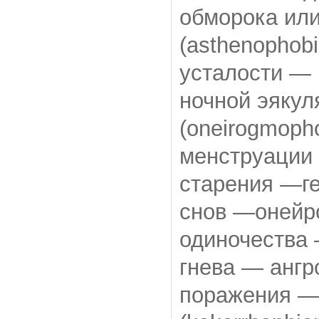
обморока ил
(asthenophobi
усталости — 
ночной эяку
(oneirogmoph
менструации
старения —ге
снов —онейро
одиночества
гнева — ангр
поражения —