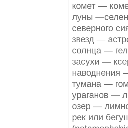
комет — коме
луны —селено
северного си
звезд — астр
солнца — гел
засухи — ксе
наводнения —
тумана — гом
ураганов — л
озер — лимно
рек или бег