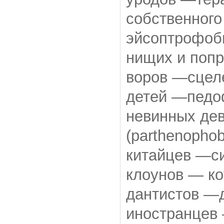
собственного
эйсоптрофоби
нищих и попр
воров —сцеле
детей —педо
невинных де
(parthenophob
китайцев —си
клоунов — ко
дантистов —д
иностранцев 