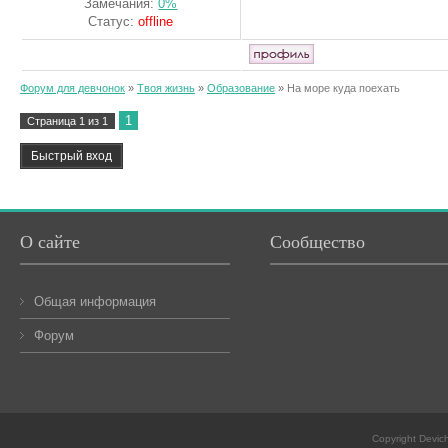
Замечания:
0%
Статус:
offline
Форум для девчонок
»
Твоя жизнь
»
Образование
»
На море куда поехать
1
Страница
1
из
1
О сайте
Сообщество
Общая информация
Форум
Copyright Devic