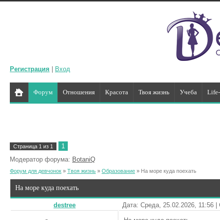
Регистрация
|
Вход
Форум
Отношения
Красота
Твоя жизнь
Учеба
Life
1
Страница
1
из
1
Модератор форума:
BotaniQ
Форум для девчонок
»
Твоя жизнь
»
Образование
»
На море куда поехать
На море куда поехать
destree
Дата: Среда, 25.02.2026, 11:56 