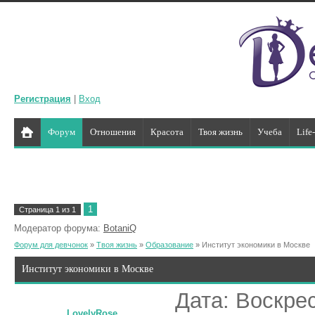
Регистрация
|
Вход
Форум
Отношения
Красота
Твоя жизнь
Учеба
Life
1
Страница
1
из
1
Модератор форума:
BotaniQ
Форум для девчонок
»
Твоя жизнь
»
Образование
»
Институт экономики в Москве
Институт экономики в Москве
Дата: Воскрес
LovelyRose