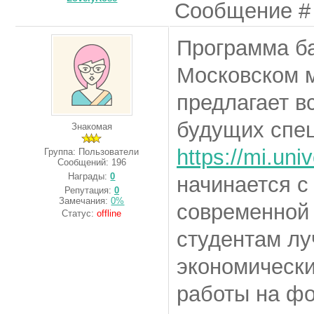
Сообщение 
Программа ба
Московском 
предлагает в
будущих спе
Знакомая
https://mi.uni
Группа: Пользователи
Сообщений:
196
Награды:
0
начинается с
Репутация:
0
Замечания:
0%
современной 
Статус:
offline
студентам л
экономически
работы на фо