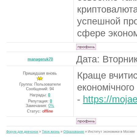
криптовалюта
успешной пр
сфере эконом
Дата: Вторник
manageruk70
Краще вчитис
Пришедшая вновь
Группа: Пользователи
економічного
Сообщений:
94
Награды:
0
-
https://moja
Репутация:
0
Замечания:
0%
Статус:
offline
Форум для девчонок
»
Твоя жизнь
»
Образование
»
Институт экономики в Москве