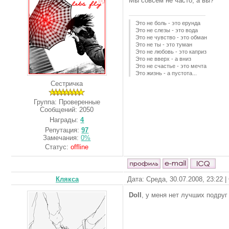
Мы совсем не часто, а вы?
Это не боль - это ерунда
Это не слезы - это вода
Это не чувство - это обман
Это не ты - это туман
Это не любовь - это каприз
Это не вверх - а вниз
Это не счастье - это мечта
Это жизнь - а пустота...
Сестричка
Группа: Проверенные
Сообщений:
2050
Награды:
4
Репутация:
97
Замечания:
0%
Статус:
offline
Клякса
Дата: Среда, 30.07.2008, 23:22 
Doll
, у меня нет лучших подруг