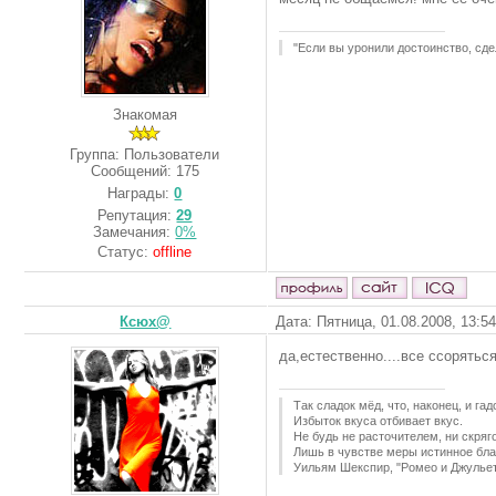
"Если вы уронили достоинство, сде
Знакомая
Группа: Пользователи
Сообщений:
175
Награды:
0
Репутация:
29
Замечания:
0%
Статус:
offline
Ксюх@
Дата: Пятница, 01.08.2008, 13:5
да,естественно....все ссоряться
Так сладок мёд, что, наконец, и гад
Избыток вкуса отбивает вкус.
Hе будь не расточителем, ни скряго
Лишь в чувстве меры истинное бла
Уильям Шекспир, "Ромео и Джульет