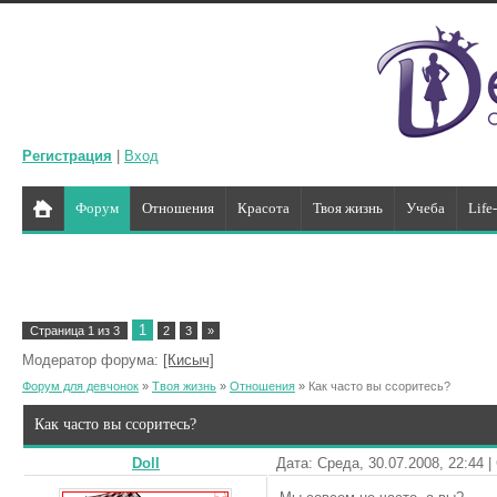
Регистрация
|
Вход
Форум
Отношения
Красота
Твоя жизнь
Учеба
Life
1
Страница
1
из
3
2
3
»
Модератор форума:
[Кисыч]
Форум для девчонок
»
Твоя жизнь
»
Отношения
»
Как часто вы ссоритесь?
Как часто вы ссоритесь?
Doll
Дата: Среда, 30.07.2008, 22:44 