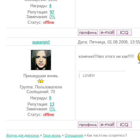
Награды:
4
Репутация:
97
Замечания:
0%
Статус:
offline
supergirl
Дата: Пятница, 01.08.2008, 13:5
конечно!!!без этого ни как!!!!!
Пришедшая вновь
LOVE!!!
Группа: Пользователи
Сообщений:
70
Награды:
0
Репутация:
13
Замечания:
0%
Статус:
offline
Форум для девчонок
»
Твоя жизнь
»
Отношения
»
Как часто вы ссоритесь?