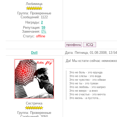
Любимица
Группа: Проверенные
Сообщений:
1122
Награды:
2
Репутация:
59
Замечания:
0%
Статус:
offline
Doll
Дата: Пятница, 01.08.2008, 13:5
Да! Мы кстати сейчас немножко в 
Это не боль - это ерунда
Это не слезы - это вода
Это не чувство - это обман
Это не ты - это туман
Это не любовь - это каприз
Это не вверх - а вниз
Это не счастье - это мечта
Это жизнь - а пустота...
Сестричка
Группа: Проверенные
Сообщений:
2050