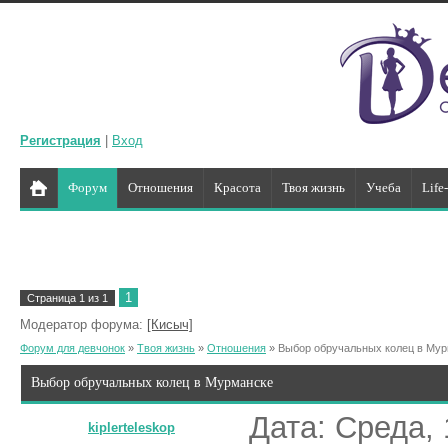
Регистрация
|
Вход
Форум
Отношения
Красота
Твоя жизнь
Учеба
Life
1
Страница
1
из
1
Модератор форума:
[Кисыч]
Форум для девчонок
»
Твоя жизнь
»
Отношения
»
Выбор обручальных колец в Му
Выбор обручальных колец в Мурманске
Дата: Среда, 
kiplerteleskop