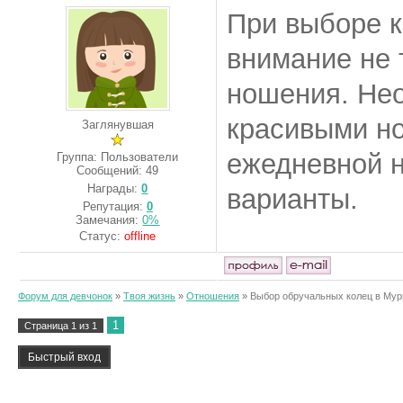
При выборе к
внимание не 
ношения. Не
красивыми но
Заглянувшая
ежедневной н
Группа: Пользователи
Сообщений:
49
Награды:
0
варианты.
Репутация:
0
Замечания:
0%
Статус:
offline
Форум для девчонок
»
Твоя жизнь
»
Отношения
»
Выбор обручальных колец в Му
1
Страница
1
из
1