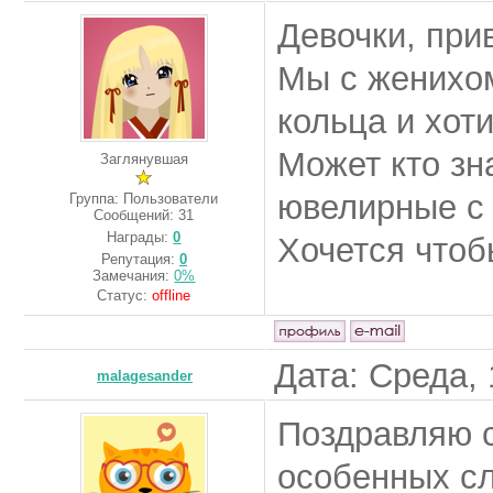
Девочки, при
Мы с женихо
кольца и хот
Может кто зн
Заглянувшая
ювелирные с
Группа: Пользователи
Сообщений:
31
Награды:
0
Хочется чтоб
Репутация:
0
Замечания:
0%
Статус:
offline
Дата: Среда, 
malagesander
Поздравляю с
особенных сл