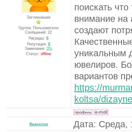
поискать что
внимание на 
Заглянувшая
создают пот
Группа: Пользователи
Сообщений:
22
Награды:
0
Качественные
Репутация:
0
Замечания:
0%
уникальным 
Статус:
offline
ювелиров. Б
вариантов пр
https://murma
koltsa/dizayne
Дата: Среда, 
Beazezius