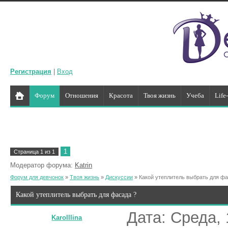
Регистрация
|
Вход
Форум
Отношения
Красота
Твоя жизнь
Учеба
Life
1
Страница
1
из
1
Модератор форума:
Katrin
Форум для девчонок
»
Твоя жизнь
»
Дискуссии
»
Какой утеплитель выбрать для фа
Какой утеплитель выбрать для фасада ?
Дата: Среда, 
Karolllina