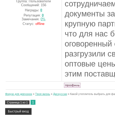
Группа: Пользователи
сотрудничаем
Сообщений:
156
Награды:
0
документы за
Репутация:
0
Замечания:
0%
крупную парт
Статус:
offline
что для нас 
оговоренный 
разгрузили с
оптовые цены
этим поставщ
Форум для девчонок
»
Твоя жизнь
»
Дискуссии
»
Какой утеплитель выбрать для фа
1
Страница
1
из
1