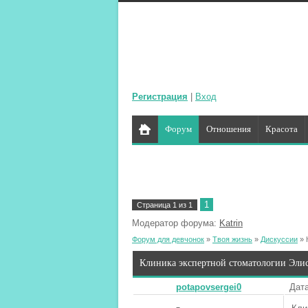
Регистрация
|
Вход
Форум
Отношения
Красота
1
Страница
1
из
1
Модератор форума:
Katrin
Форум для девчонок
»
Твоя жизнь
»
Дискуссии
»
Клиника экспертной стоматологии Эли
potapovsergei0
Дата