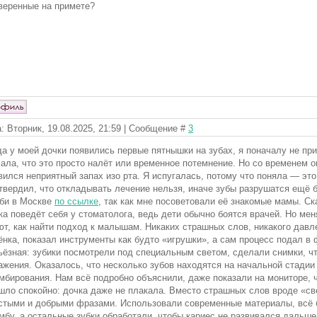
веренные на примете?
: Вторник, 19.08.2025, 21:59 | Сообщение #
3
да у моей дочки появились первые пятнышки на зубах, я поначалу не пр
ала, что это просто налёт или временное потемнение. Но со временем он
вился неприятный запах изо рта. Я испугалась, потому что поняла — это
твердил, что откладывать лечение нельзя, иначе зубы разрушатся ещё
би в Москве
по ссылке
, так как мне посоветовали её знакомые мамы. Ск
ка поведёт себя у стоматолога, ведь дети обычно боятся врачей. Но мен
ют, как найти подход к малышам. Никаких страшных слов, никакого дав
ёнка, показал инструменты как будто «игрушки», а сам процесс подал в
ьёзная: зубики посмотрели под специальным светом, сделали снимки, ч
ажения. Оказалось, что несколько зубов находятся на начальной стадии
мбирования. Нам всё подробно объяснили, даже показали на мониторе, 
шло спокойно: дочка даже не плакала. Вместо страшных слов вроде «св
стыми и добрыми фразами. Использовали современные материалы, всё бы
мбу, а остальные зубки обработали, чтобы кариес не развивался дальш