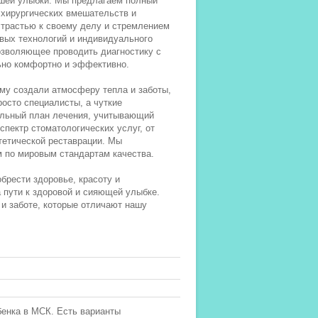
ашей улыбки. Мы предлагаем полный
 хирургических вмешательств и
страстью к своему делу и стремлением
овых технологий и индивидуального
озволяющее проводить диагностику с
ьно комфортно и эффективно.
ому создали атмосферу тепла и заботы,
росто специалисты, а чуткие
уальный план лечения, учитывающий
пектр стоматологических услуг, от
тетической реставрации. Мы
 по мировым стандартам качества.
рести здоровье, красоту и
 пути к здоровой и сияющей улыбке.
и заботе, которые отличают нашу
бенка в МСК. Есть варианты