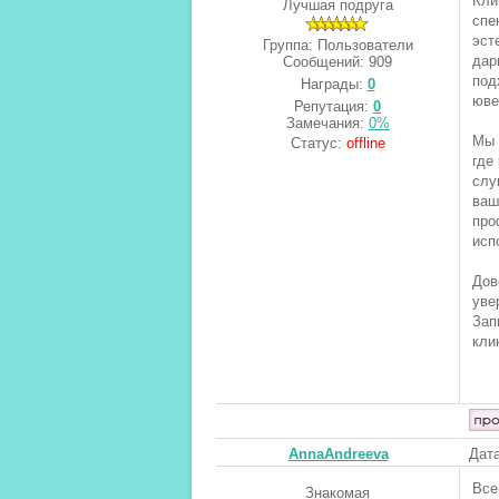
Кли
Лучшая подруга
спе
эст
Группа: Пользователи
дар
Сообщений:
909
под
Награды:
0
юве
Репутация:
0
Замечания:
0%
Мы 
Статус:
offline
где
слу
ваш
про
исп
Дов
уве
Зап
кли
AnnaAndreeva
Дата
Все
Знакомая