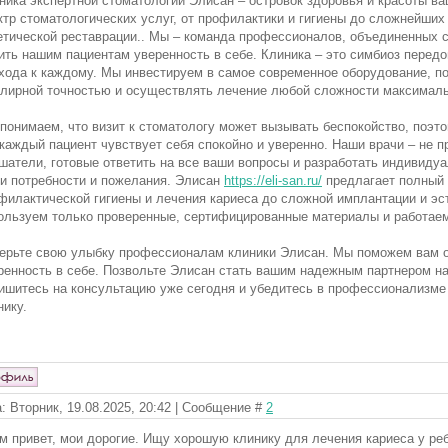
ника экспертной стоматологии Элисан – островок здоровья и красоты в
ктр стоматологических услуг, от профилактики и гигиены до сложнейших
етической реставрации.. Мы – команда профессионалов, объединенных 
ить нашим пациентам уверенность в себе. Клиника – это симбиоз перед
хода к каждому. Мы инвестируем в самое современное оборудование, п
лирной точностью и осуществлять лечение любой сложности максимал
понимаем, что визит к стоматологу может вызывать беспокойство, поэт
 каждый пациент чувствует себя спокойно и уверенно. Наши врачи – не п
шатели, готовые ответить на все ваши вопросы и разработать индивид
и потребности и пожелания. Элисан
https://eli-san.ru/
предлагает полный с
филактической гигиены и лечения кариеса до сложной имплантации и эс
ользуем только проверенные, сертифицированные материалы и работаем
ерьте свою улыбку профессионалам клиники Элисан. Мы поможем вам об
ренность в себе. Позвольте Элисан стать вашим надежным партнером на
ишитесь на консультацию уже сегодня и убедитесь в профессионализме 
нику.
: Вторник, 19.08.2025, 20:42 | Сообщение #
2
м привет, мои дорогие. Ищу хорошую клинику для лечения кариеса у ре