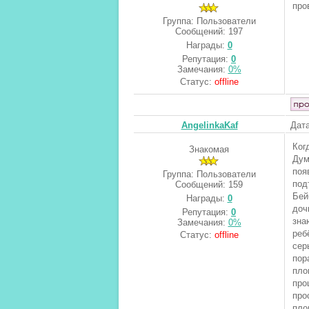
про
Группа: Пользователи
Сообщений:
197
Награды:
0
Репутация:
0
Замечания:
0%
Статус:
offline
AngelinkaKaf
Дата
Ког
Знакомая
Дум
поя
Группа: Пользователи
под
Сообщений:
159
Бей
Награды:
0
доч
Репутация:
0
зна
Замечания:
0%
реб
Статус:
offline
сер
пор
пло
про
про
пло