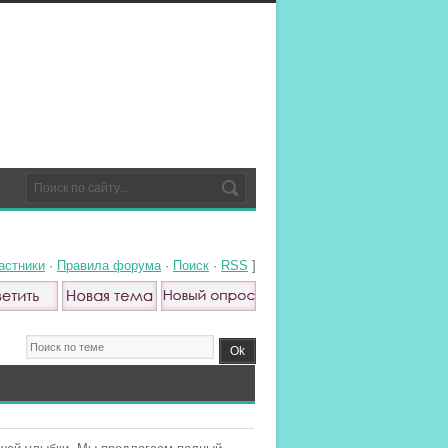
астники
·
Правила форума
·
Поиск
·
RSS
]