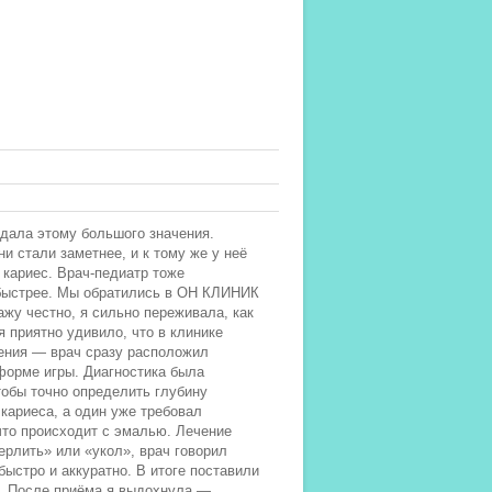
идала этому большого значения.
и стали заметнее, и к тому же у неё
 кариес. Врач-педиатр тоже
 быстрее. Мы обратились в ОН КЛИНИК
ажу честно, я сильно переживала, как
я приятно удивило, что в клинике
ления — врач сразу расположил
 форме игры. Диагностика была
тобы точно определить глубину
 кариеса, а один уже требовал
что происходит с эмалью. Лечение
ерлить» или «укол», врач говорил
стро и аккуратно. В итоге поставили
е. После приёма я выдохнула —