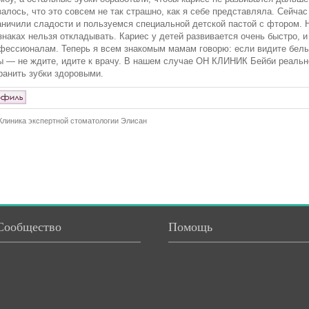
залось, что это совсем не так страшно, как я себе представляла. Сейчас
аничили сладости и пользуемся специальной детской пастой с фтором. Н
знаках нельзя откладывать. Кариес у детей развивается очень быстро, 
фессионалам. Теперь я всем знакомым мамам говорю: если видите белы
ы — не ждите, идите к врачу. В нашем случае ОН КЛИНИК Бейби реальн
ранить зубки здоровыми.
Клиника экспертной стоматологии Элисан
Сообщество
Помощь