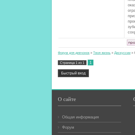
ока
огр
при
про
зуб
сох
Форум для девчонок
»
Твоя жизнь
»
Дискуссии
»
1
Страница
1
из
1
О сайте
Общая информация
Форум