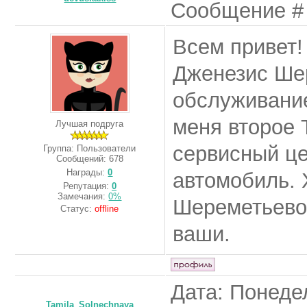
Сообщение 
Всем привет!
Дженезис Ше
обслуживание
меня второе 
Лучшая подруга
сервисный це
Группа: Пользователи
Сообщений:
678
Награды:
0
автомобиль. 
Репутация:
0
Замечания:
0%
Шереметьево,
Статус:
offline
ваши.
Дата: Понедел
Tamila_Solnechnaya