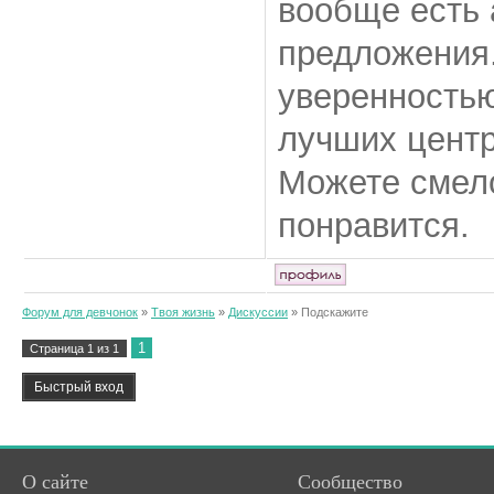
вообще есть 
предложения.
уверенностью 
лучших центр
Можете смел
понравится.
Форум для девчонок
»
Твоя жизнь
»
Дискуссии
»
Подскажите
1
Страница
1
из
1
О сайте
Сообщество