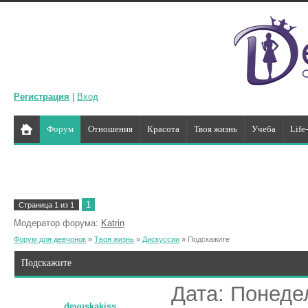
Регистрация
|
Вход
Форум
Отношения
Красота
Твоя жизнь
Учеба
Life
1
Страница
1
из
1
Модератор форума:
Katrin
Форум для девчонок
»
Твоя жизнь
»
Дискуссии
»
Подскажите
Подскажите
Дата: Понедел
devuskakiss