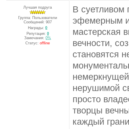
В суетливом 
Лучшая подруга
Группа: Пользователи
эфемерным и
Сообщений:
907
Награды:
0
мастерская 
Репутация:
0
Замечания:
0%
вечности, со
Статус:
offline
становятся н
монументаль
немеркнущей 
нерушимой с
просто владе
творцы вечн
каждый грани