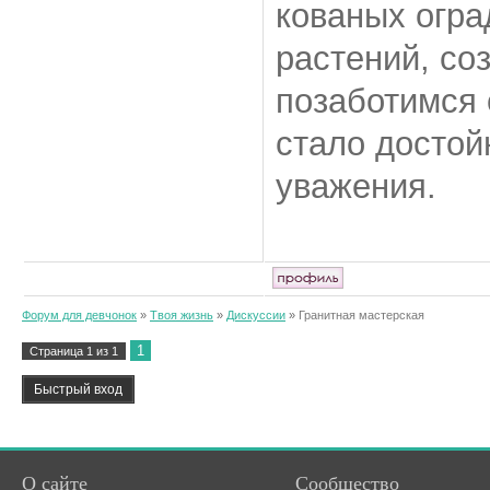
кованых огра
растений, со
позаботимся 
стало досто
уважения.
Форум для девчонок
»
Твоя жизнь
»
Дискуссии
»
Гранитная мастерская
1
Страница
1
из
1
О сайте
Сообщество