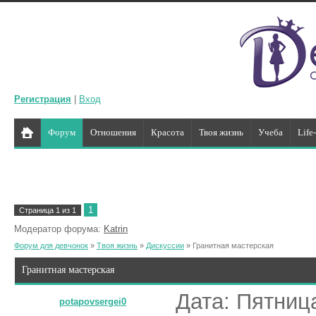
Регистрация
|
Вход
Форум
Отношения
Красота
Твоя жизнь
Учеба
Life
1
Страница
1
из
1
Модератор форума:
Katrin
Форум для девчонок
»
Твоя жизнь
»
Дискуссии
»
Гранитная мастерская
Гранитная мастерская
Дата: Пятница
potapovsergei0