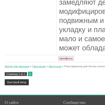
замедляют де
модифициров
подвижным и 
укладку и пл
мало и самое
может облада
Форум для девчонок
»
Твоя жизнь
»
Дискуссии
»
Пластификатор для бетона теплог
1
Страница
1
из
1
О сайте
Сообщество