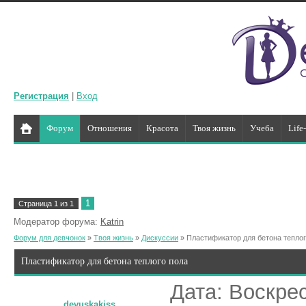
Регистрация
|
Вход
Форум
Отношения
Красота
Твоя жизнь
Учеба
Life
1
Страница
1
из
1
Модератор форума:
Katrin
Форум для девчонок
»
Твоя жизнь
»
Дискуссии
»
Пластификатор для бетона теплог
Пластификатор для бетона теплого пола
Дата: Воскрес
devuskakiss