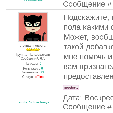
Сообщение 
Подскажите, 
пола какими 
Может, вообщ
такой добавк
Лучшая подруга
мне помочь и
Группа: Пользователи
Сообщений:
678
Награды:
0
вам признат
Репутация:
0
Замечания:
0%
предоставле
Статус:
offline
Дата: Воскрес
Tamila_Solnechnaya
Сообщение 