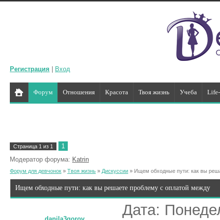
Регистрация
|
Вход
Форум
Отношения
Красота
Твоя жизнь
Учеба
Life
1
Страница
1
из
1
Модератор форума:
Katrin
Форум для девчонок
»
Твоя жизнь
»
Дискуссии
»
Ищем обходные пути: как вы реш
Ищем обходные пути: как вы решаете проблему с оплатой между
Дата: Понедел
danila3gorov