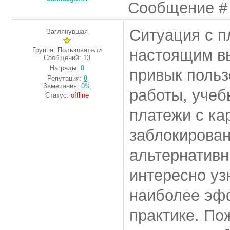
Сообщение 
Ситуация с п
Заглянувшая
Группа: Пользователи
настоящим вы
Сообщений:
13
Награды:
0
привык поль
Репутация:
0
Замечания:
0%
работы, учеб
Статус:
offline
платежи с ка
заблокирован
альтернатив
интересно уз
наиболее эф
практике. По