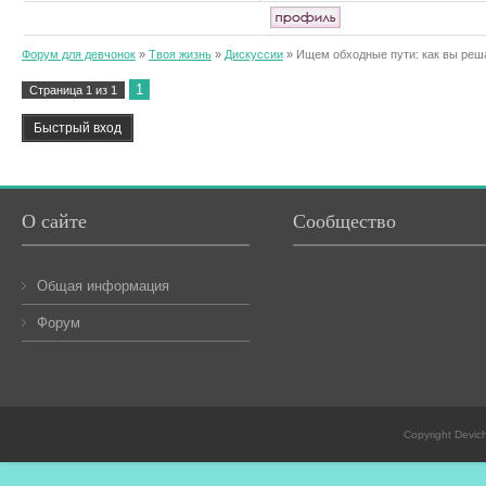
Форум для девчонок
»
Твоя жизнь
»
Дискуссии
»
Ищем обходные пути: как вы реш
1
Страница
1
из
1
О сайте
Сообщество
Общая информация
Форум
Copyright Devic