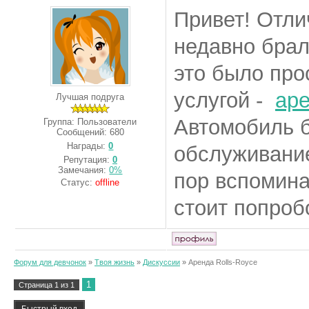
Привет! Отли
недавно брал
это было про
услугой -
аре
Лучшая подруга
Автомобиль б
Группа: Пользователи
Сообщений:
680
Награды:
0
обслуживание
Репутация:
0
Замечания:
0%
пор вспомина
Статус:
offline
стоит попроб
Форум для девчонок
»
Твоя жизнь
»
Дискуссии
»
Аренда Rolls-Royce
1
Страница
1
из
1