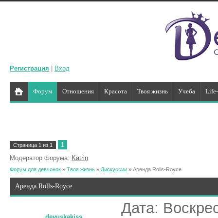
Регистрация
|
Вход
Форум
Отношения
Красота
Твоя жизнь
Учеба
Life
1
Страница
1
из
1
Модератор форума:
Katrin
Форум для девчонок
»
Твоя жизнь
»
Дискуссии
»
Аренда Rolls-Royce
Аренда Rolls-Royce
Дата: Воскрес
devuskakiss