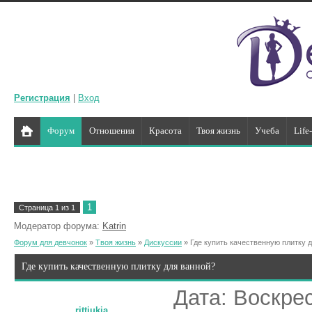
Регистрация
|
Вход
Форум
Отношения
Красота
Твоя жизнь
Учеба
Life
1
Страница
1
из
1
Модератор форума:
Katrin
Форум для девчонок
»
Твоя жизнь
»
Дискуссии
»
Где купить качественную плитку 
Где купить качественную плитку для ванной?
Дата: Воскрес
rittiukia