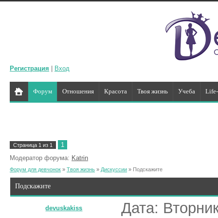
Регистрация
|
Вход
Форум
Отношения
Красота
Твоя жизнь
Учеба
Life
1
Страница
1
из
1
Модератор форума:
Katrin
Форум для девчонок
»
Твоя жизнь
»
Дискуссии
»
Подскажите
Подскажите
Дата: Вторник
devuskakiss