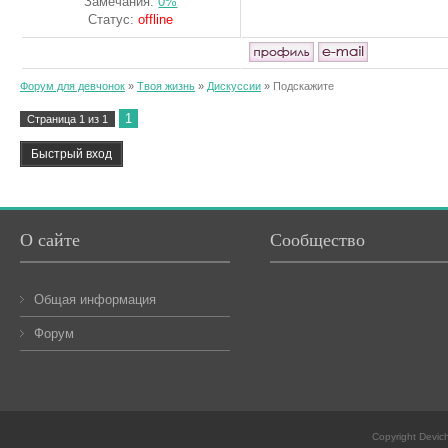
Замечания:
0%
Статус:
offline
Форум для девчонок
»
Твоя жизнь
»
Дискуссии
»
Подскажите
1
Страница
1
из
1
О сайте
Сообщество
Общая информация
Форум
Copyright Devic