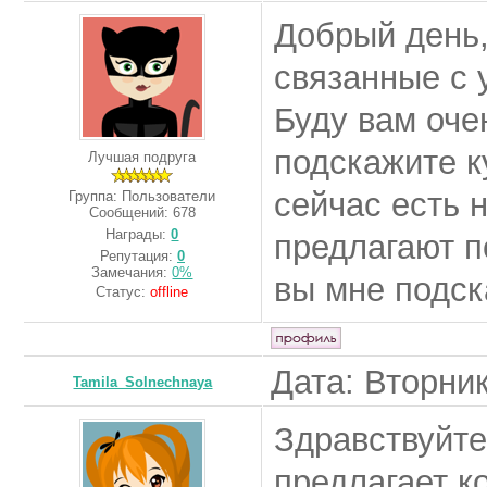
Добрый день,
связанные с
Буду вам оче
подскажите к
Лучшая подруга
сейчас есть 
Группа: Пользователи
Сообщений:
678
Награды:
0
предлагают п
Репутация:
0
Замечания:
0%
вы мне подск
Статус:
offline
Дата: Вторник
Tamila_Solnechnaya
Здравствуйт
предлагает к