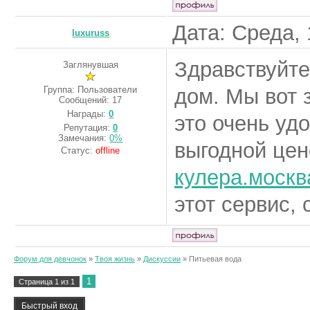
Дата: Среда, 
luxuruss
Здравствуйте
Заглянувшая
Группа: Пользователи
дом. Мы вот 
Сообщений:
17
Награды:
0
это очень уд
Репутация:
0
Замечания:
0%
выгодной цен
Статус:
offline
кулера.москв
этот сервис,
Форум для девчонок
»
Твоя жизнь
»
Дискуссии
»
Питьевая вода
1
Страница
1
из
1