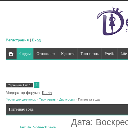
Регистрация
|
Вход
Форум
Отношения
Красота
Твоя жизнь
Учеба
Life
1
Страница
1
из
1
Модератор форума:
Katrin
Форум для девчонок
»
Твоя жизнь
»
Дискуссии
»
Питьевая вода
Питьевая вода
Дата: Воскрес
Tamila_Solnechnaya