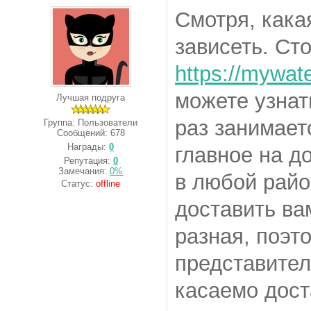
Смотря, какая
зависеть. Ст
https://mywat
можете узнат
Лучшая подруга
раз занимает
Группа: Пользователи
Сообщений:
678
Награды:
0
главное на д
Репутация:
0
Замечания:
0%
в любой рай
Статус:
offline
доставить ва
разная, поэт
представител
касаемо дост