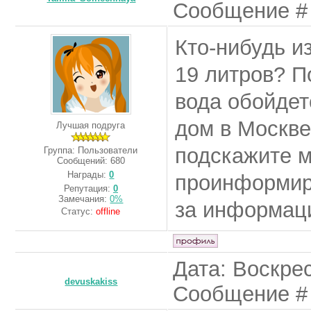
Сообщение 
Кто-нибудь и
19 литров? П
вода обойдет
дом в Москве
Лучшая подруга
подскажите м
Группа: Пользователи
Сообщений:
680
Награды:
0
проинформиру
Репутация:
0
Замечания:
0%
за информац
Статус:
offline
Дата: Воскрес
devuskakiss
Сообщение 