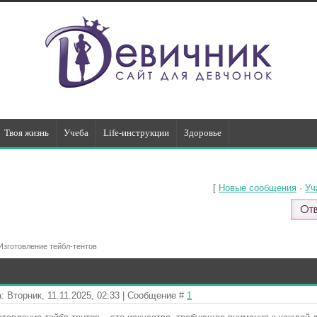
Твоя жизнь
Учеба
Life-инструкции
Здоровье
[
Новые сообщения
·
Уч
Изготовление тейбл-тентов
: Вторник, 11.11.2025, 02:33 | Сообщение #
1