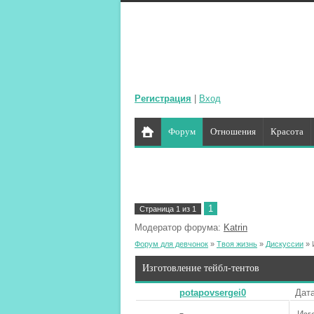
Регистрация
|
Вход
Форум
Отношения
Красота
1
Страница
1
из
1
Модератор форума:
Katrin
Форум для девчонок
»
Твоя жизнь
»
Дискуссии
»
Изготовление тейбл-тентов
potapovsergei0
Дата