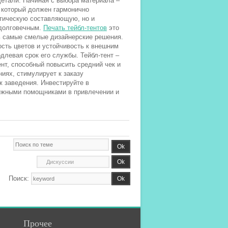
детали. Начиная с выбора материала –
, который должен гармонично
етическую составляющую, но и
 долговечным.
Печать тейбл-тентов
это
ь самые смелые дизайнерские решения.
сть цветов и устойчивость к внешним
длевая срок его службы. Тейбл-тент –
нт, способный повысить средний чек и
иях, стимулирует к заказу
 заведения. Инвестируйте в
адежными помощниками в привлечении и
Поиск:
Прочее