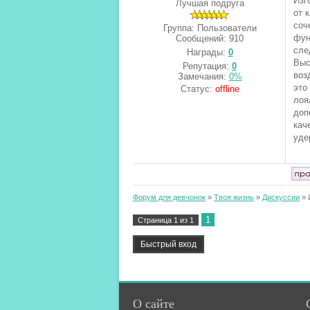
Изг
Лучшая подруга
от 
соч
Группа: Пользователи
фун
Сообщений:
910
сле
Награды:
0
Выс
Репутация:
0
воз
Замечания:
0%
это
Статус:
offline
лоя
доп
кач
уде
Форум для девчонок
»
Твоя жизнь
»
Дискуссии
»
1
Страница
1
из
1
О сайте