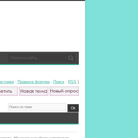
астники
·
Правила форума
·
Поиск
·
RSS
]