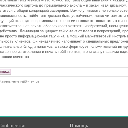
отовление тейбл-тентов – это искусство, требующее внимания к каждой 
классического картона до премиального акрила – и заканчивая дизайном
етаться с общей концепцией заведения. Важно учитывать не только эст
кциональность: тейбл-тент должен быть устойчивым, легко читаемым и
дующий этап, где современные технологии позволяют воплотить в жизн
ококачественная печать обеспечивает четкость изображений, насыщенно
действиям. Ламинация защищает тейбл-тент от влаги и повреждений, про
 не просто информационная табличка, а мощный маркетинговый инструме
льность клиентов. Он ненавязчиво напоминает о специальных предложен
олнительных блюд и напитков, а также формирует положительный имидж
ественное изготовление и печать тейбл-тентов, и они станут вашими н
ржании клиентов.
Изготовление тейбл-тентов
Сообщество
Помощь