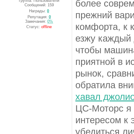
Группа: Пользователи
более соврем
Сообщений:
159
Награды:
0
прежний вари
Репутация:
0
Замечания:
0%
комфорта, к 
Статус:
offline
езжу каждый 
чтобы машина
приятной в и
рынок, сравн
обратила вни
хавал джоли
ЦС-Моторс я
интересом к 
убедиться ли