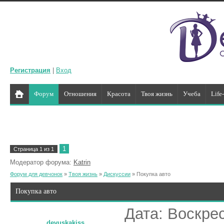
Регистрация
|
Вход
Форум
Отношения
Красота
Твоя жизнь
Учеба
Life
1
Страница
1
из
1
Модератор форума:
Katrin
Форум для девчонок
»
Твоя жизнь
»
Дискуссии
»
Покупка авто
Покупка авто
Дата: Воскрес
devuskakiss