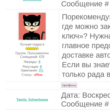
Сообщение 
Порекомендуй
где можно за
ключ»? Нужна
главное пред
Лучшая подруга
доставке авт
Группа: Пользователи
Сообщений:
678
Награды:
0
Если вы знае
Репутация:
0
Замечания:
0%
только рада
Статус:
offline
Дата: Воскрес
Tamila_Solnechnaya
Сообщение 