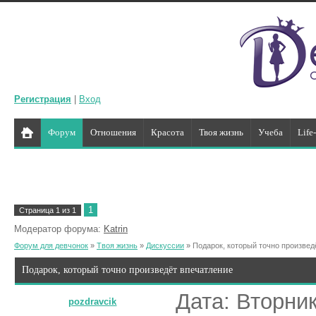
Регистрация
|
Вход
Форум
Отношения
Красота
Твоя жизнь
Учеба
Life
1
Страница
1
из
1
Модератор форума:
Katrin
Форум для девчонок
»
Твоя жизнь
»
Дискуссии
»
Подарок, который точно произвед
Подарок, который точно произведёт впечатление
Дата: Вторник
pozdravcik