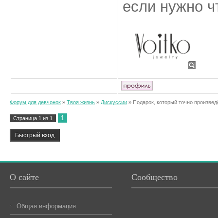
если нужно ч
Форум для девчонок
»
Твоя жизнь
»
Дискуссии
»
Подарок, который точно произвед
1
Страница
1
из
1
О сайте
Сообщество
Общая информация