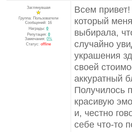
Всем привет!
Заглянувшая
Группа: Пользователи
который меня
Сообщений:
16
Награды:
0
выбирала, чт
Репутация:
0
Замечания:
0%
случайно ув
Статус:
offline
украшения зд
своей стоим
аккуратный б
Получилось п
красивую эмо
и, честно гов
себе что-то 