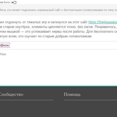
ата
Bunis
(
)
бята, кто может подсказать нормальный сайт с бесплатными головоломками по типу п
ил отдохнуть от тяжелых игр и наткнулся на этот сайт
https://thejigsawp
м старом ноутбуке, элементы цепляются точно, без лагов. Понравилось,
очки мышкой — это успокаивает нервы после работы. Для бесплатного с
етую всем, кто скучает по старым добрым головоломкам.
Игры
Сообщество
Помощь