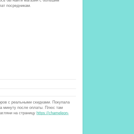
ось бы найти магазин с большим
лат посредникам.
оров с реальными скидками. Покупала
за минуту после оплаты. Плюс там
Загляни на страницу
https://chameleon-