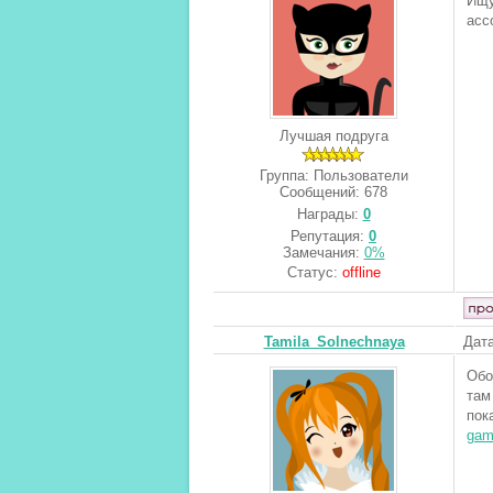
Ищу
асс
Лучшая подруга
Группа: Пользователи
Сообщений:
678
Награды:
0
Репутация:
0
Замечания:
0%
Статус:
offline
Tamila_Solnechnaya
Дата
Обо
там
пок
gam