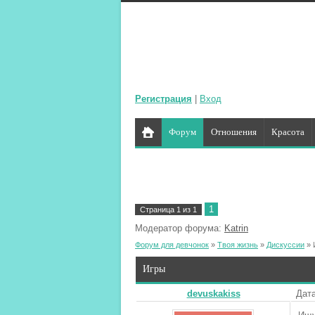
Регистрация
|
Вход
Форум
Отношения
Красота
1
Страница
1
из
1
Модератор форума:
Katrin
Форум для девчонок
»
Твоя жизнь
»
Дискуссии
»
Игры
devuskakiss
Дата