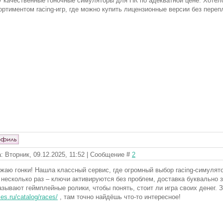
 качественные гоночные симуляторы для ПК по адекватной цене. Хотел
ортиментом racing-игр, где можно купить лицензионные версии без переп
: Вторник, 09.12.2025, 11:52 | Сообщение #
2
жаю гонки! Нашла классный сервис, где огромный выбор racing-симулят
 несколько раз – ключи активируются без проблем, доставка буквально 
азывают геймплейные ролики, чтобы понять, стоит ли игра своих денег. 
es.ru/catalog/races/
, там точно найдёшь что-то интересное!