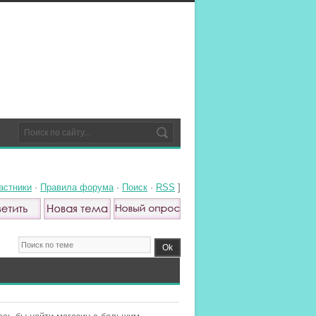
астники
·
Правила форума
·
Поиск
·
RSS
]