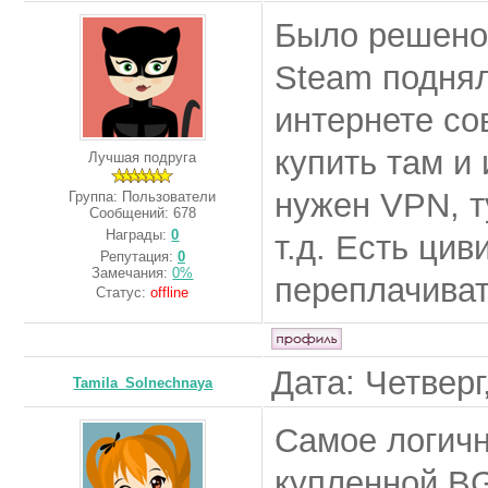
Было решено 
Steam поднял
интернете со
купить там и 
Лучшая подруга
нужен VPN, т
Группа: Пользователи
Сообщений:
678
Награды:
0
т.д. Есть ци
Репутация:
0
Замечания:
0%
переплачива
Статус:
offline
Дата: Четверг
Tamila_Solnechnaya
Самое логичн
купленной BG