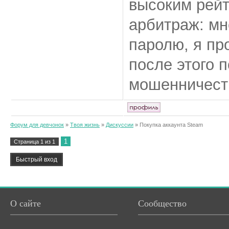
высоким рейт
арбитраж: мн
паролю, я про
после этого 
мошенничест
Форум для девчонок
»
Твоя жизнь
»
Дискуссии
»
Покупка аккаунта Steam
1
Страница
1
из
1
О сайте
Сообщество