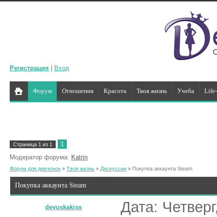
Регистрация
|
Вход
Форум
Отношения
Красота
Твоя жизнь
Учеба
Life
1
Страница
1
из
1
Модератор форума:
Katrin
Форум для девчонок
»
Твоя жизнь
»
Дискуссии
»
Покупка аккаунта Steam
Покупка аккаунта Steam
Дата: Четверг
devuskakiss