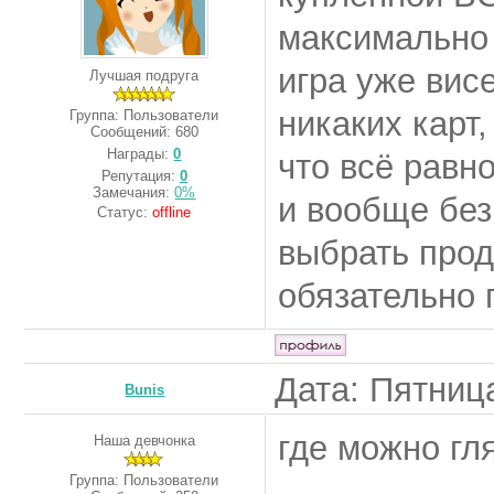
максимально п
игра уже вис
Лучшая подруга
никаких карт,
Группа: Пользователи
Сообщений:
680
Награды:
0
что всё равн
Репутация:
0
Замечания:
0%
и вообще без
Статус:
offline
выбрать прод
обязательно 
Дата: Пятница
Bunis
где можно гл
Наша девчонка
Группа: Пользователи