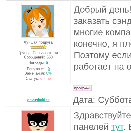
Добрый день!
заказать сэн
многие компа
конечно, я пл
Лучшая подруга
Поэтому если
Группа: Пользователи
Сообщений:
680
Награды:
0
работает на 
Репутация:
0
Замечания:
0%
Статус:
offline
Дата: Суббота
devuskakiss
Здравствуйте
панелей
тут
.