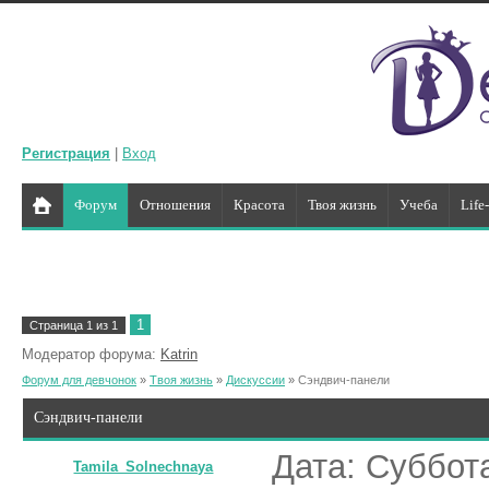
Регистрация
|
Вход
Форум
Отношения
Красота
Твоя жизнь
Учеба
Life
1
Страница
1
из
1
Модератор форума:
Katrin
Форум для девчонок
»
Твоя жизнь
»
Дискуссии
»
Сэндвич-панели
Сэндвич-панели
Дата: Суббота
Tamila_Solnechnaya