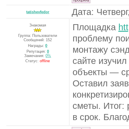
Дата: Четверг
tatishevfedor
Площадка
htt
Знакомая
Группа: Пользователи
проблему пои
Сообщений:
152
Награды:
0
монтажу сэнд
Репутация:
0
Замечания:
0%
сайте изучил
Статус:
offline
объекты — с
Оставил зая
конкретизиро
сметы. Итог:
в срок. Благ