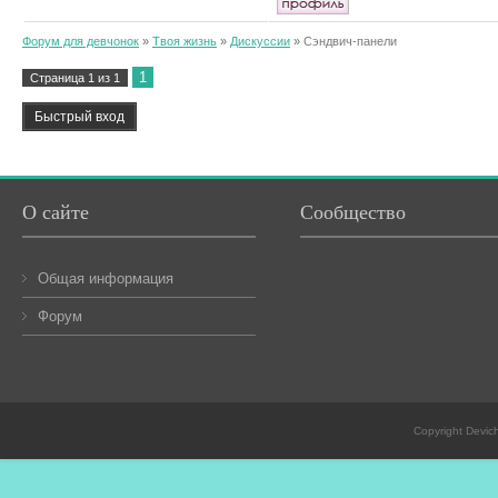
Форум для девчонок
»
Твоя жизнь
»
Дискуссии
»
Сэндвич-панели
1
Страница
1
из
1
О сайте
Сообщество
Общая информация
Форум
Copyright Devic