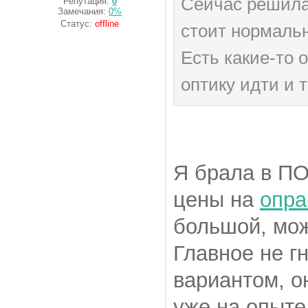
Сейчас решила
Репутация:
0
Замечания:
0%
Статус:
offline
стоит нормаль
Есть какие-то 
оптику идти и 
Я брала в П
цены на
опр
большой, мож
Главное не г
вариантом, о
уже на опыте