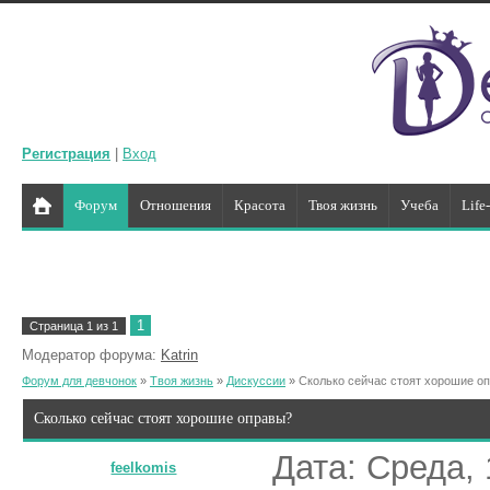
Регистрация
|
Вход
Форум
Отношения
Красота
Твоя жизнь
Учеба
Life
1
Страница
1
из
1
Модератор форума:
Katrin
Форум для девчонок
»
Твоя жизнь
»
Дискуссии
»
Сколько сейчас стоят хорошие о
Сколько сейчас стоят хорошие оправы?
Дата: Среда, 
feelkomis