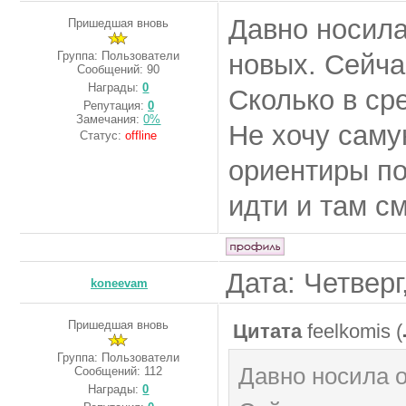
Давно носила
Пришедшая вновь
Группа: Пользователи
новых. Сейча
Сообщений:
90
Награды:
0
Сколько в ср
Репутация:
0
Замечания:
0%
Не хочу саму
Статус:
offline
ориентиры по
идти и там с
Дата: Четверг
koneevam
Пришедшая вновь
Цитата
feelkomis
(
Группа: Пользователи
Давно носила о
Сообщений:
112
Награды:
0