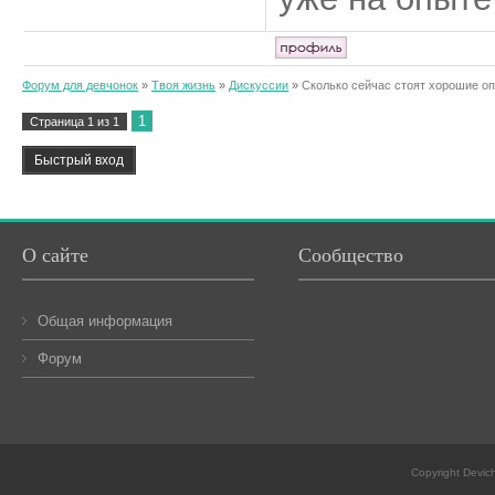
Форум для девчонок
»
Твоя жизнь
»
Дискуссии
»
Сколько сейчас стоят хорошие о
1
Страница
1
из
1
О сайте
Сообщество
Общая информация
Форум
Copyright Devic