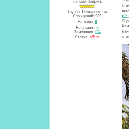
Я в
Лучшая подруга
ста
впе
Группа: Пользователи
в К
Сообщений:
906
Я у
Награды:
0
Ком
Репутация:
0
мак
Замечания:
0%
ста
Статус:
offline