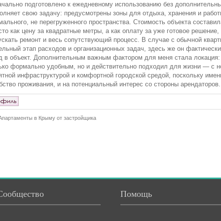
ачально подготовлено к ежедневному использованию без дополнительны
олняет свою задачу: предусмотрены зоны для отдыха, хранения и работ
мального, не перегруженного пространства. Стоимость объекта составила
сто как цену за квадратные метры, а как оплату за уже готовое решение,
ускать ремонт и весь сопутствующий процесс. В случае с обычной кварт
ельный этап расходов и организационных задач, здесь же он фактическ
д в объект. Дополнительным важным фактором для меня стала локация:
ько формально удобным, но и действительно подходил для жизни — с н
ятной инфраструктурой и комфортной городской средой, поскольку имен
бство проживания, и на потенциальный интерес со стороны арендаторов.
Апартаменты в Крыму от застройщика
Сообщество
Помощь