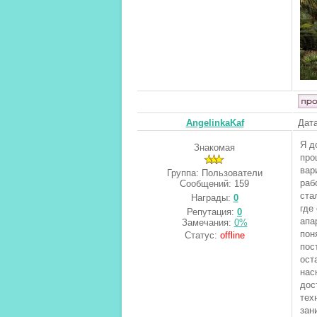
AngelinkaKaf
Дата
Я д
Знакомая
про
вар
Группа: Пользователи
раб
Сообщений:
159
ста
Награды:
0
где
Репутация:
0
апа
Замечания:
0%
пон
Статус:
offline
пос
ост
нас
дос
тех
зан