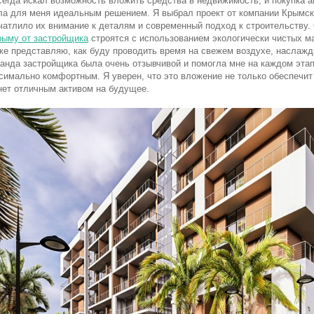
сегда искал возможность вложить средства в недвижимость, и покупка 
ла для меня идеальным решением. Я выбрал проект от компании Крымск
чатлило их внимание к деталям и современный подход к строительству.
рыму от застройщика
строятся с использованием экологически чистых ма
же представляю, как буду проводить время на свежем воздухе, наслажд
анда застройщика была очень отзывчивой и помогла мне на каждом этап
симально комфортным. Я уверен, что это вложение не только обеспечит
нет отличным активом на будущее.