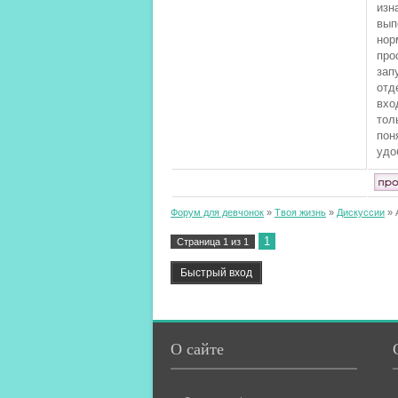
изн
вып
нор
про
зап
отд
вхо
тол
пон
удо
Форум для девчонок
»
Твоя жизнь
»
Дискуссии
»
1
Страница
1
из
1
О сайте