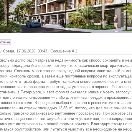
: Среда, 17.06.2026, 00:43 | Сообщение #
2
овольно долго рассматривала недвижимость как способ сохранить и немн
цессу подходила без спешки, потому что классическая квартира изнача
иантом. Слишком много этапов вокруг одной покупки: капитальный ремон
очих, контроль сроков, а затем ещё постоянные вопросы по эксплуатаци
ло ясно, что такой формат требует слишком много вовлечённости, и мне
 основная часть организационных задач уже закрыта заранее. Постепенн
ртаменты в Петербурге, и этот формат оказался ближе к моему запросу:
ятная логика использования — либо для личных поездок и проживания, л
тоянного контроля. В процессе выбора я пришла к решению купить апар
ановилась на студии площадью 12,86 м², потому что для меня важнее был
колько грамотно организовано внутреннее пространство. При осмотре ст
таточно рационально: нет случайных или «пустых» зон, всё распределен
ника уже интегрированы в общий формат объекта. Благодаря этому не в
иматься обустройством или пытаться уместить всё необходимое на не