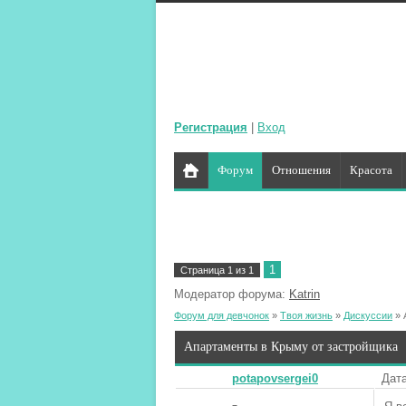
Регистрация
|
Вход
Форум
Отношения
Красота
1
Страница
1
из
1
Модератор форума:
Katrin
Форум для девчонок
»
Твоя жизнь
»
Дискуссии
»
Апартаменты в Крыму от застройщика
potapovsergei0
Дата