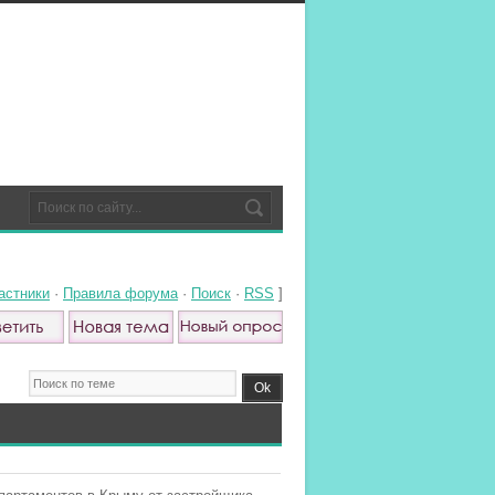
астники
·
Правила форума
·
Поиск
·
RSS
]