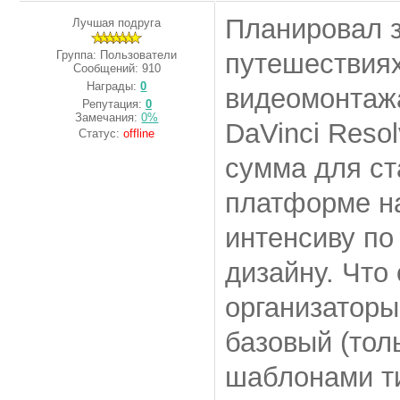
Планировал з
Лучшая подруга
Группа: Пользователи
путешествиях
Сообщений:
910
Награды:
0
видеомонтаж
Репутация:
0
Замечания:
0%
DaVinci Reso
Статус:
offline
сумма для ст
платформе на
интенсиву по
дизайну. Что
организаторы
базовый (тол
шаблонами ти