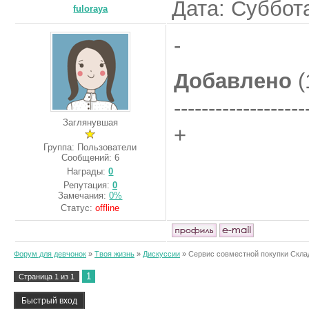
Дата: Суббота
fuloraya
-
Добавлено
(
-------------------
Заглянувшая
+
Группа: Пользователи
Сообщений:
6
Награды:
0
Репутация:
0
Замечания:
0%
Статус:
offline
Форум для девчонок
»
Твоя жизнь
»
Дискуссии
»
Сервис совместной покупки Скла
1
Страница
1
из
1