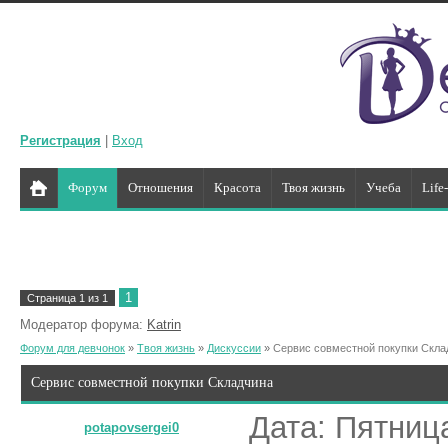
Регистрация
|
Вход
Форум
Отношения
Красота
Твоя жизнь
Учеба
Life
1
Страница
1
из
1
Модератор форума:
Katrin
Форум для девчонок
»
Твоя жизнь
»
Дискуссии
»
Сервис совместной покупки Скла
Сервис совместной покупки Складчина
Дата: Пятница
potapovsergei0