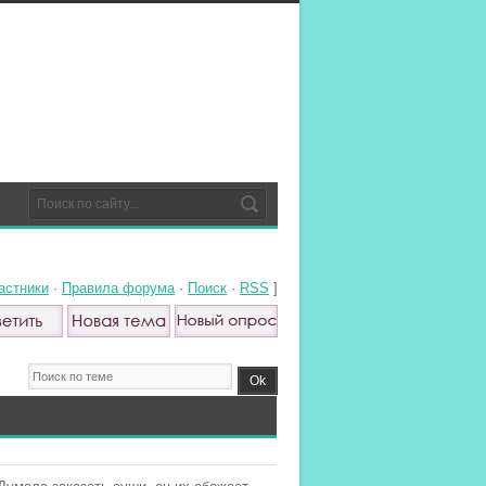
астники
·
Правила форума
·
Поиск
·
RSS
]