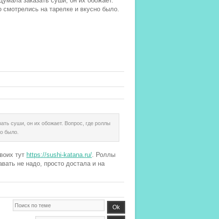
Думала заказать суши, он их обожает.
о смотрелись на тарелке и вкусно было.
ать суши, он их обожает. Вопрос, где роллы
о было.
двоих тут
https://sushi-katana.ru/
. Роллы
вать не надо, просто достала и на