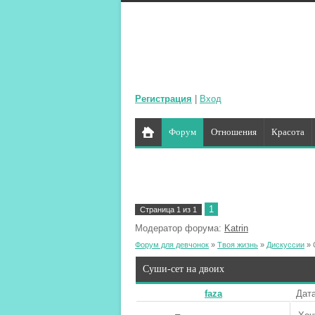
Регистрация
|
Вход
Форум
Отношения
Красота
1
Страница
1
из
1
Модератор форума:
Katrin
Форум для девчонок
»
Твоя жизнь
»
Дискуссии
»
Суши-сет на двоих
faza
Дата