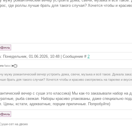
у мужу романтический вечер устроить дома, свечи, музыка и всё такое. 
рос, где роллы лучше брать для такого случая? Хочется чтобы и красив
: Понедельник, 01.06.2026, 10:48 | Сообщение #
2
ата
faza
(
)
чу мужу романтический вечер устроить дома, свечи, музыка и всё такое. Думала заказ
чше брать для такого случая? Хочется чтобы и красиво смотрелись на тарелке и вкусн
антический вечер с суши это классика) Мы как-то заказывали набор на 
уратные, рыба свежая. Наборы красиво упакованы, даже специально пода
л. Цены, кстати, адекватные, порции приличные. Попробуйте)
Суши-сет на двоих