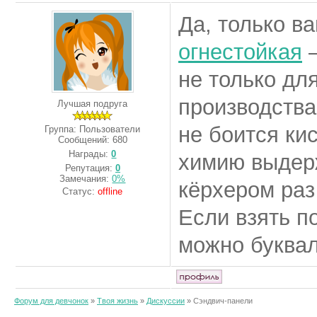
Да, только в
огнестойкая
–
не только дл
производства
Лучшая подруга
не боится ки
Группа: Пользователи
Сообщений:
680
Награды:
0
химию выдер
Репутация:
0
Замечания:
0%
кёрхером раз
Статус:
offline
Если взять п
можно буквал
Форум для девчонок
»
Твоя жизнь
»
Дискуссии
»
Сэндвич-панели