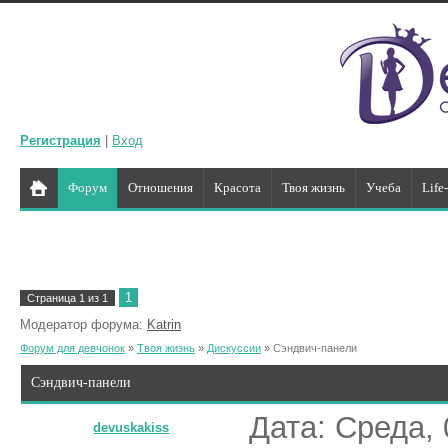
Регистрация
|
Вход
Форум
Отношения
Красота
Твоя жизнь
Учеба
Life
1
Страница
1
из
1
Модератор форума:
Katrin
Форум для девчонок
»
Твоя жизнь
»
Дискуссии
»
Сэндвич-панели
Сэндвич-панели
Дата: Среда, 
devuskakiss