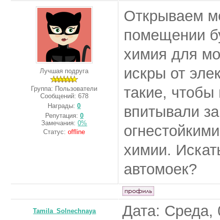
Открываем мо
помещении бу
химия для мо
искры от эле
Лучшая подруга
такие, чтобы
Группа: Пользователи
Сообщений:
678
Награды:
0
впитывали за
Репутация:
0
Замечания:
0%
огнестойкими
Статус:
offline
химии. Искат
автомоек?
Дата: Среда, 
Tamila_Solnechnaya