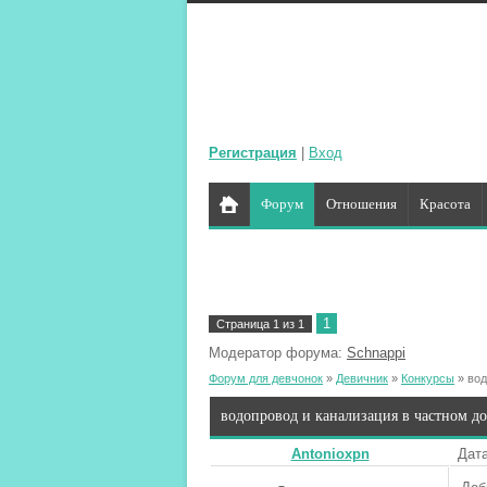
Регистрация
|
Вход
Форум
Отношения
Красота
1
Страница
1
из
1
Модератор форума:
Schnappi
Форум для девчонок
»
Девичник
»
Конкурсы
»
вод
водопровод и канализация в частном д
Antonioxpn
Дата