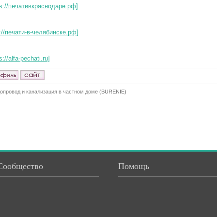
ps://печативкраснодаре.рф]
p://печати-в-челябинске.рф]
s://alfa-pechati.ru]
опровод и канализация в частном доме
(BURENIE)
Сообщество
Помощь