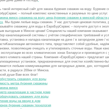
рый день дамы и господа
.
ь такой интересный сайт для заказа бурения скважин на воду. Бурение 
обурСервис – полный комплекс качественных и разумных по цене услуг.
ажина минск
,
скважина на воду цена
,
бурение скважин в минской области
,
ск
. Мы бурим любые виды скважин. У нас доступная ценовая политика, р
азывайте скважину для воды в ЕвроБурСервис – получите доступ к экол
ым выгодным в Минске ценам! Специалисты нашей компании оказывают
бор канализационной системы с учётом специфических требований и ус
тавка, установка и наладка канализации на даче / в загородном доме / 
астиКанализации автономного типа, представляют собой удобные, надёж
ановки, позволяющие очищать и утилизировать сточные воды. Наше кан
 эксплуатации во всех климатических зонах Беларуси и производится с 
ового климата нашей страны. Компания «ЕвроБурСервис» предлагает ш
ализационных установок, предназначенных для очистки хозяйственно-б
имается любыми коммуникациями для загородных домов, дач, коттеджей
асти, в радиусе 200км от Минска.
всей души Вам всех благ!
 обустроить скважину для воды
имость метра бурения скважины
ажина минск
метр канализации в частном доме
 оборудовать скважину для воды
ление воды на вводе в дом
орное бурение скважин технология