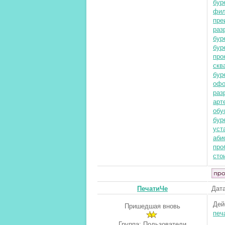
бур
фил
пре
раз
бур
бур
про
скв
бур
офо
раз
арт
обу
бур
уст
аби
про
сто
ПечатиЧе
Дата
Дей
Пришедшая вновь
печ
Группа: Пользователи