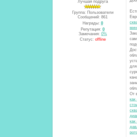
Доб
Лучшая подруга
Ест
Группа: Пользователи
Евр
Сообщений:
861
скв
Награды:
0
мин
Репутация:
0
Зак
Замечания:
0%
сам
Статус:
offline
под
Дос
обл
уст
для
сур
кан
зан
обл
От 
как
сто
скв
диа
как
дав
рот