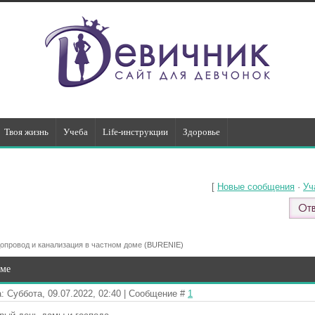
Твоя жизнь
Учеба
Life-инструкции
Здоровье
[
Новые сообщения
·
Уч
опровод и канализация в частном доме
(BURENIE)
оме
: Суббота, 09.07.2022, 02:40 | Сообщение #
1