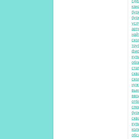
сде
кан
бур
бур
усл
арт
най
ско
тру
фир
куп
обо
ста
скв
ско
нуж
вык
вво
отб
спе
бур
скв
куп
кол
обс