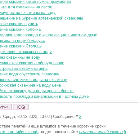
ение скважин какие нужны документы
ьтр для скважины на песок
имущества скважины на воду
решение на бурение артезианской скважины
ение скважин купить
ение скважин колонка
кладка водопровода и канализации в частном доме
ажина на воду беларусь
ение скважин Столбцы
рмление скважины на воду
рез скважины на воду
езианская скважина оборудование
стройство скважины цена
ение вода обустроить скважину
ановка счетчиков воды на скважину
ссинская скважина на воду цена
бить скважину для воды цены в бресте
имость прокладки канализации в частном доме
: Среда, 20.12.2023, 13:08 | Сообщение #
2
ствие печатей и еще штампов в течение короткие сроки
ати-в-челябинске.рф
на для нашем сайте
печати-в-челябинске.рф