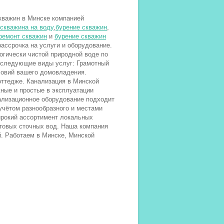
скважин в Минске компанией
скважина на воду
,
бурение скважин
,
ремонт скважин
и
бурение скважин
ассрочка на услуги и оборудование.
огически чистой природной воде по
 следующие виды услуг: Грамотный
ловий вашего домовладения.
коттедже. Канализация в Минской
ные и простые в эксплуатации
ализационное оборудование подходит
учётом разнообразного и местами
ирокий ассортимент локальных
ытовых сточных вод. Наша компания
. Работаем в Минске, Минской