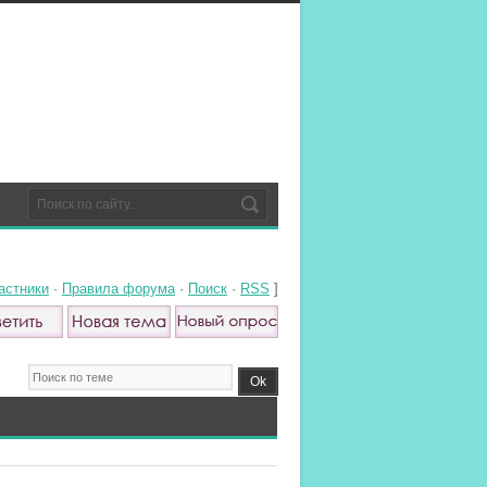
астники
·
Правила форума
·
Поиск
·
RSS
]