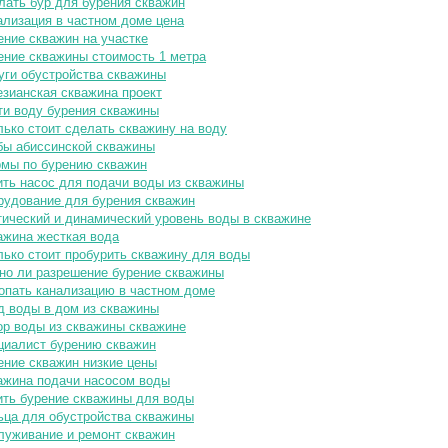
лать бур для бурения скважин
ализация в частном доме цена
ение скважин на участке
ение скважины стоимость 1 метра
уги обустройства скважины
езианская скважина проект
ти воду бурения скважины
лько стоит сделать скважину на воду
бы абиссинской скважины
мы по бурению скважин
ить насос для подачи воды из скважины
рудование для бурения скважин
тический и динамический уровень воды в скважине
ажина жесткая вода
лько стоит пробурить скважину для воды
но ли разрешение бурение скважины
опать канализацию в частном доме
д воды в дом из скважины
ор воды из скважины скважине
циалист бурению скважин
ение скважин низкие цены
ажина подачи насосом воды
ить бурение скважины для воды
ьца для обустройства скважины
луживание и ремонт скважин