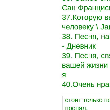
Сан Францис
37.Которую 
человеку \ Ja
38. Песня, н
- Дневник
39. Песня, с
вашей жизни 
я
40.Очень нрав
стоит только п
пропал.