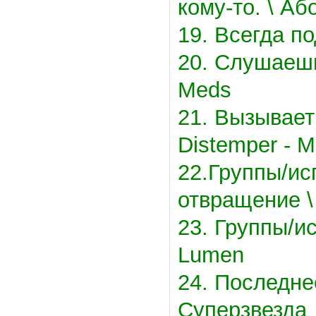
кому-то. \ Аб
19. Всегда по
20. Слушаешь
Meds
21. Вызывает
Distemper - 
22.Группы/и
отвращение \
23. Группы/и
Lumen
24. Последнее
Суперзвезда