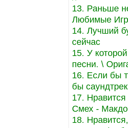
13. Раньше н
Любимые Игр
14. Лучший б
сейчас
15. У которо
песни. \ Ори
16. Если бы 
бы саундтреко
17. Нравится 
Смех - Макд
18. Нравится