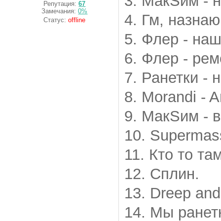
3. МакSим - 
Репутация:
67
Замечания:
0%
4. Гм, назнаю
Статус:
offline
5. Флер - на
6. Флер - рем
7. Ранетки - 
8. Morandi - 
9. МакSим - 
10. Supermass
11. Кто то та
12. Сплин.
13. Dreep and
14. Мы ранетк