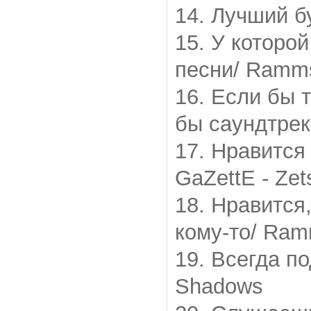
14. Лучший бу
15. У которо
песни/ Ramms
16. Если бы 
бы саундтрек
17. Нравится
GaZettE - Zet
18. Нравится
кому-то/ Ram
19. Всегда п
Shadows