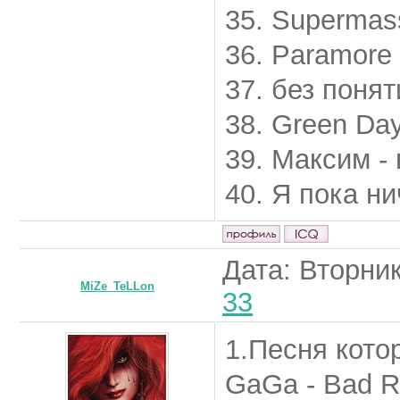
35. Supermass
36. Paramore
37. без понят
38. Green Day
39. Максим - 
40. Я пока ни
Дата: Вторник
MiZe_TeLLon
33
1.Песня кото
GaGa - Bad 