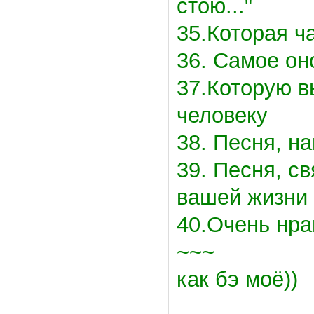
стою..."
35.Которая ч
36. Самое он
37.Которую 
человеку
38. Песня, н
39. Песня, с
вашей жизни
40.Очень нра
~~~
как бэ моё))