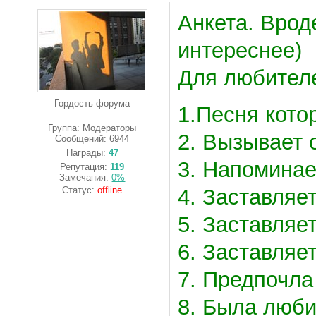
Анкета. Врод
интереснее)
Для любител
Гордость форума
1.Песня кото
Группа: Модераторы
2. Вызывает 
Сообщений:
6944
Награды:
47
3. Напоминае
Репутация:
119
Замечания:
0%
Статус:
offline
4. Заставляет
5. Заставляе
6. Заставляе
7. Предпочла
8. Была люби