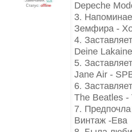
Замечания:
0%
Depeche Mode
Статус:
offline
3. Напоминае
Земфира - Х
4. Заставляет
Deine Lakain
5. Заставляе
Jane Air - SP
6. Заставляе
The Beatles -
7. Предпочла
Винтаж -Ева
8. Была люби