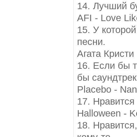
14. Лучший б
AFI - Love Lik
15. У которо
песни.
Агата Кристи
16. Если бы 
бы саундтрек
Placebo - Na
17. Нравится
Halloween - K
18. Нравится