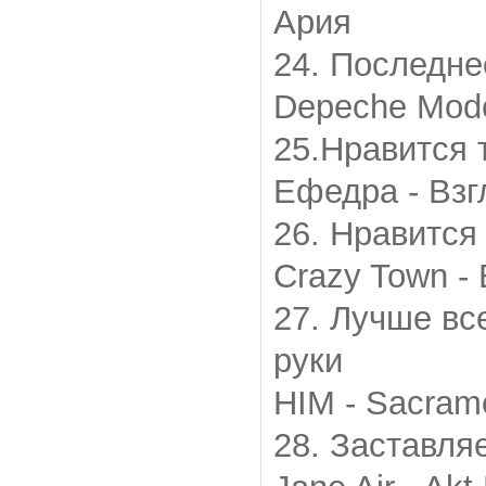
Ария
24. Последне
Depeche Mode
25.Нравится 
Ефедра - Взг
26. Нравится
Сrazy Town - B
27. Лучше вс
руки
HIM - Sacram
28. Заставля