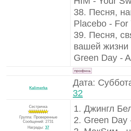
HIM - Your Sw
38. Песня, н
Placebo - For 
39. Песня, с
вашей жизни
Green Day - A
Дата: Суббота
Kalimerka
32
1. Джингл Бел
Сестричка
Группа: Проверенные
2. Green Day 
Сообщений:
2731
Награды:
37