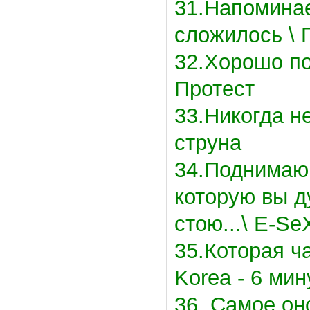
31.Напоминает
сложилось \ 
32.Хорошо под
Протест
33.Никогда н
струна
34.Поднимаю
которую вы д
стою...\ E-Se
35.Которая ч
Korea - 6 мин
36. Самое он