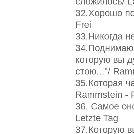
сложилось/ L
32.Хорошо по
Frei
33.Никогда н
34.Поднимаю
которую вы д
стою..."/ Ram
35.Которая ч
Rammstein -
36. Самое оно
Letzte Tag
37.Которую 