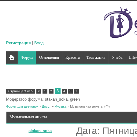
Регистрация
|
Вход
Форум
Отношения
Красота
Твоя жизнь
Учеба
Life
3
Страница
3
из
5
«
1
2
4
5
»
Модератор форума:
stakan_soka
,
green
Форум для девчонок
»
Досуг
»
Музыка
»
Музыкальная анкета.
(^^)
Музыкальная анкета.
Дата: Пятница
stakan_soka