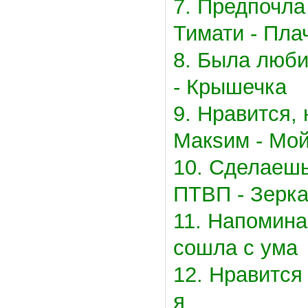
7. Предпочла
Тимати - Пла
8. Была люби
- Крышечка
9. Нравится,
Макsим - Мо
10. Сделаешь
ПТВП - Зерк
11. Напоминае
сошла с ума
12. Нравится 
я