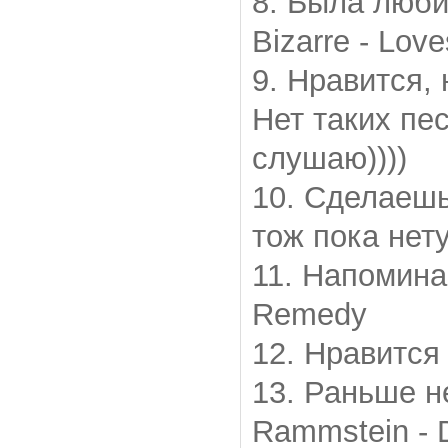
8. Была люби
Bizarre - Lov
9. Нравится,
Нет таких пес
слушаю))))
10. Сделаешь
тож пока нету
11. Напоминае
Remedy
12. Нравится 
13. Раньше н
Rammstein - 