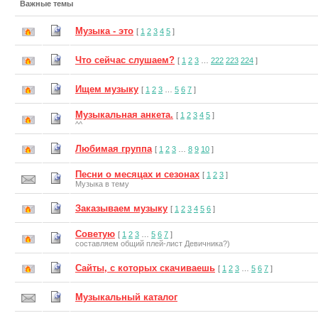
Важные темы
Музыка - это
[
1
2
3
4
5
]
Что сейчас слушаем?
[
1
2
3
…
222
223
224
]
Ищем музыку
[
1
2
3
…
5
6
7
]
Музыкальная анкета.
[
1
2
3
4
5
]
^^
Любимая группа
[
1
2
3
…
8
9
10
]
Песни о месяцах и сезонах
[
1
2
3
]
Музыка в тему
Заказываем музыку
[
1
2
3
4
5
6
]
Советую
[
1
2
3
…
5
6
7
]
составляем общий плей-лист Девичника?)
Сайты, с которых скачиваешь
[
1
2
3
…
5
6
7
]
Музыкальный каталог