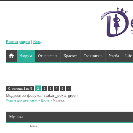
Регистрация
|
Вход
Форум
Отношения
Красота
Твоя жизнь
Учеба
Life
1
Страница
1
из
5
2
3
4
5
»
Модератор форума:
stakan_soka
,
green
Форум для девчонок
»
Досуг
»
Музыка
Музыка
Тема