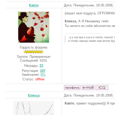
Katrin
Дата: Понедельник, 19.05.2008,
(пишет моя подруга, ОГРОМН
Клякса
, А Я Ненавижу тебя.
Ты ничего из себя абсолютно 
..а у костра и сухо и тепло, пахнет
и чтобы завтра также нам везло буд
Гордость форума
Группа: Проверенные
Сообщений:
4101
Награды:
23
Репутация:
107
Замечания:
0%
Статус:
offline
Клякса
Дата: Понедельник, 19.05.2008,
Katrin
, привет подружке))) Я пр