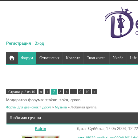
Регистрация
|
Вход
Форум
Отношения
Красота
Твоя жизнь
Учеба
Life
2
Страница
2
из
10
«
1
3
4
…
9
10
»
Модератор форума:
stakan_soka
,
green
Форум для девчонок
»
Досуг
»
Музыка
»
Любимая группа
Любимая группа
Katrin
Дата: Суббота, 17.05.2008, 12:2