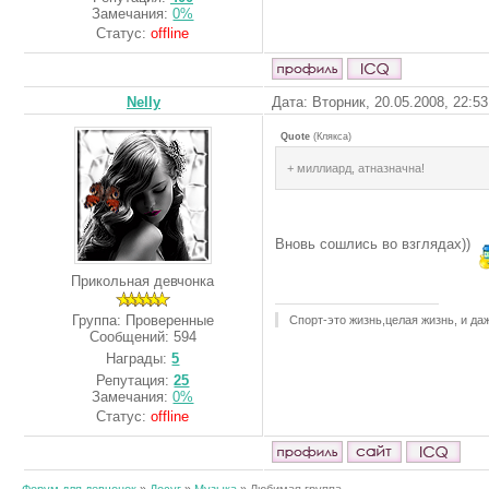
Замечания:
0%
Статус:
offline
Nelly
Дата: Вторник, 20.05.2008, 22:5
Quote
(
Клякса
)
+ миллиард, атназначна!
Вновь сошлись во взглядах))
Прикольная девчонка
Группа: Проверенные
Спорт-это жизнь,целая жизнь, и д
Сообщений:
594
Награды:
5
Репутация:
25
Замечания:
0%
Статус:
offline