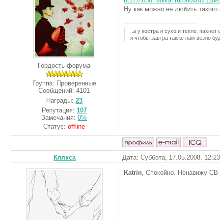
http://i038.radikal.ru/0804/4f/11d
Ну как можно не любить такого 
..а у костра и сухо и тепло, пахнет
и чтобы завтра также нам везло буд
Гордость форума
Группа: Проверенные
Сообщений:
4101
Награды:
23
Репутация:
107
Замечания:
0%
Статус:
offline
Клякса
Дата: Суббота, 17.05.2008, 12:2
Katrin
, Спокойно. Ненавижу СВ