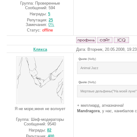
Группа: Проверенные
Сообщений:
594
Награды:
5
Репутация:
25
Замечания:
0%
Статус:
offline
Клякса
Дата: Вторник, 20.05.2008, 19:2
Quote
(
Nelly
)
Animal Jazz
Quote
(
Nelly
)
Мертвые дельфины("На моей луне"
+ миллиард, атназначна!
Я не море,меня не волнует
Mandragora
, у нас, канибалов 
Группа: Шеф-модераторы
Сообщений:
9540
Награды:
82
Репутация:
400