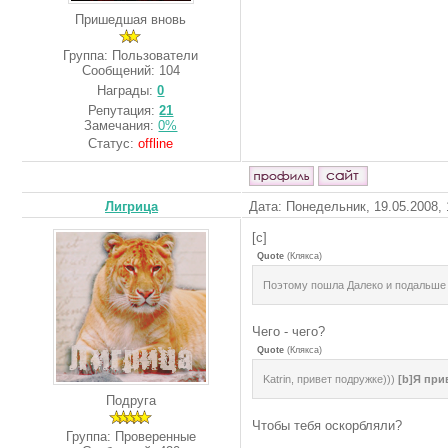
Пришедшая вновь
Группа: Пользователи
Сообщений:
104
Награды:
0
Репутация:
21
Замечания:
0%
Статус:
offline
Лигрица
Дата: Понедельник, 19.05.2008,
[c]
Quote
(
Клякса
)
Поэтому пошла Далеко и подальше
Чего - чего?
Quote
(
Клякса
)
Katrin, привет подружке)))
[b]Я пр
Подруга
Чтобы тебя оскорбляли?
Группа: Проверенные