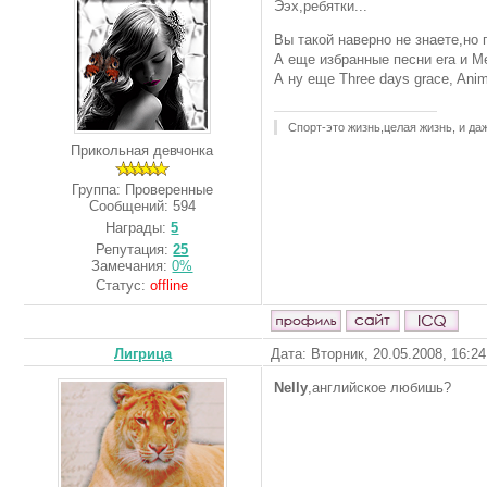
Ээх,ребятки...
Вы такой наверно не знаете,но 
А еще избранные песни era и М
А ну еще Three days grace, Anima
Спорт-это жизнь,целая жизнь, и д
Прикольная девчонка
Группа: Проверенные
Сообщений:
594
Награды:
5
Репутация:
25
Замечания:
0%
Статус:
offline
Лигрица
Дата: Вторник, 20.05.2008, 16:2
Nelly
,английское любишь?