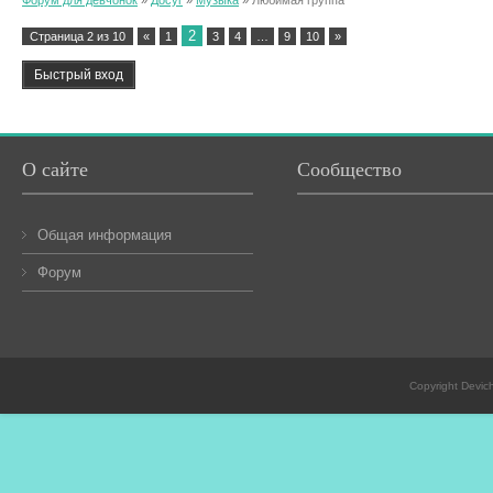
Форум для девчонок
»
Досуг
»
Музыка
»
Любимая группа
2
Страница
2
из
10
«
1
3
4
…
9
10
»
О сайте
Сообщество
Общая информация
Форум
Copyright Devic