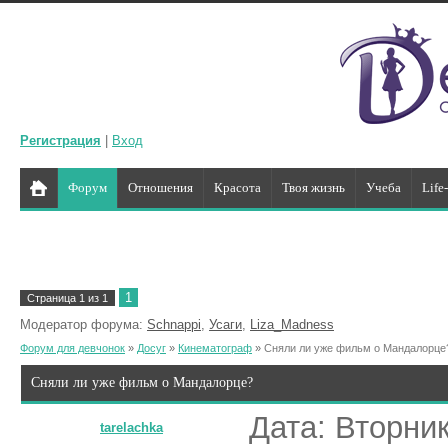
Регистрация
|
Вход
Форум
Отношения
Красота
Твоя жизнь
Учеба
Life
1
Страница
1
из
1
Модератор форума:
Schnappi
,
Усаги
,
Liza_Madness
Форум для девчонок
»
Досуг
»
Кинематограф
»
Сняли ли уже фильм о Мандалорце
Сняли ли уже фильм о Мандалорце?
Дата: Вторник
tarelachka