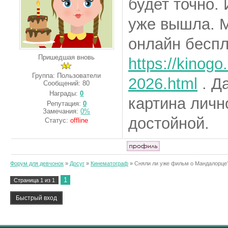
будет точно. 
уже вышла. М
онлайн бесп
Пришедшая вновь
https://kinogo
Группа: Пользователи
2026.html
. Д
Сообщений:
80
Награды:
0
картина личн
Репутация:
0
Замечания:
0%
достойной.
Статус:
offline
Форум для девчонок
»
Досуг
»
Кинематограф
»
Сняли ли уже фильм о Мандалорце
1
Страница
1
из
1