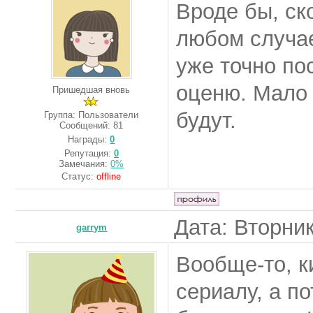
Вроде бы, ск
любом случае,
уже точно по
оценю. Мало 
Пришедшая вновь
будут.
Группа: Пользователи
Сообщений:
81
Награды:
0
Репутация:
0
Замечания:
0%
Статус:
offline
Дата: Вторник
garrym
Вообще-то, к
сериалу, а п