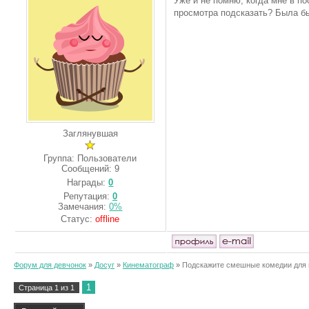
Уже и не помню, когда мне в п
просмотра подсказать? Была бы
Заглянувшая
Группа: Пользователи
Сообщений:
9
Награды:
0
Репутация:
0
Замечания:
0%
Статус:
offline
Форум для девчонок
»
Досуг
»
Кинематограф
»
Подскажите смешные комедии для 
1
Страница
1
из
1