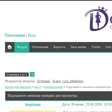
Регистрация
|
Вход
Форум
Отношения
Красота
Твоя жизнь
Учеба
Life
1
Страница
1
из
1
Модератор форума:
Schnappi
,
Усаги
,
Liza_Madness
Форум для девчонок
»
Досуг
»
Кинематограф
»
Подскажите смешные комедии для 
Подскажите смешные комедии для просмотра.
breginaaa
Дата: Вторник, 23.06.2026, 13:5