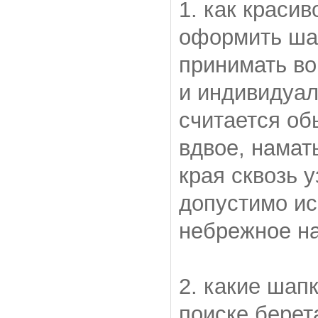
1. как краси
оформить шар
принимать во
и индивидуа
считается об
вдвое, намат
края сквозь у
допустимо ис
небрежное на
2. какие шап
поиске берет