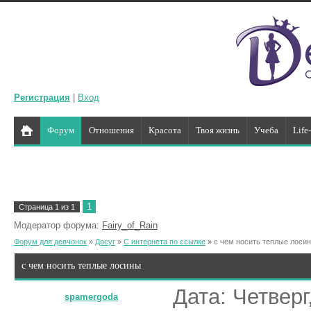
Регистрация
|
Вход
Форум
Отношения
Красота
Твоя жизнь
Учеба
Life
1
Страница
1
из
1
Модератор форума:
Fairy_of_Rain
Форум для девчонок
»
Досуг
»
С интернета по ссылке
»
с чем носить теплые лоси
с чем носить теплые лосины
Дата: Четверг
spamergoda