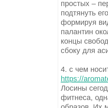
простых – пе
подтянуть ег
формируя ви
палантин око
концы свобод
сбоку для ас
4. с чем нос
https://aromat
Лосины сегод
фитнеса, одн
образов. Их 