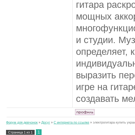
гитара раскр
мощных аккор
многофункци
и студии. Му
определяет, 
индивидуальн
выразить пер
игре на гита
создавать ме
Форум для девчонок
»
Досуг
»
С интернета по ссылке
»
электрогитара купить укра
1
Страница
1
из
1