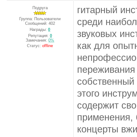
гитарный инс
Подруга
Группа: Пользователи
среди наибол
Сообщений:
402
Награды:
0
звуковых инс
Репутация:
0
Замечания:
0%
как для опыт
Статус:
offline
непрофессион
переживания 
собственный 
этого инстру
содержит сво
применения, 
концерты вж