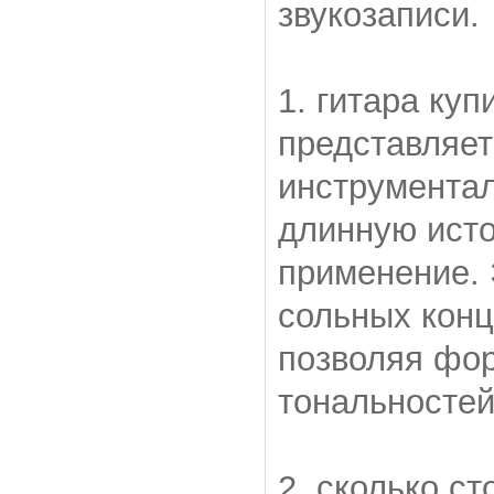
звукозаписи
1. гитара куп
представляет
инструментал
длинную исто
применение. 
сольных конце
позволяя фо
тональносте
2. сколько ст