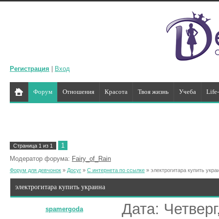
Регистрация
|
Вход
Форум
Отношения
Красота
Твоя жизнь
Учеба
Life
1
Страница
1
из
1
Модератор форума:
Fairy_of_Rain
Форум для девчонок
»
Досуг
»
С интернета по ссылке
»
электрогитара купить укра
электрогитара купить украина
Дата: Четверг
spamergoda