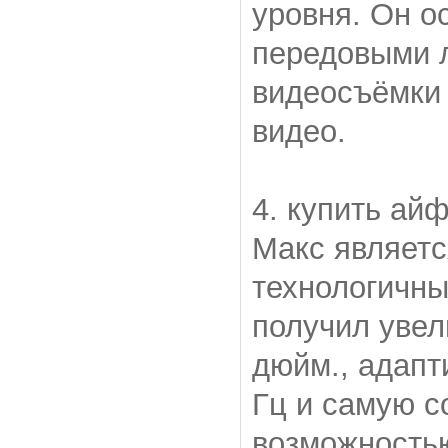
уровня. Он о
передовыми л
видеосъёмки
видео.
4. купить ай
Макс являет
технологичны
получил увел
дюйм., адапт
Гц и самую с
возможностью