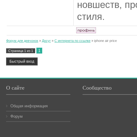
новшеств, пр
стиля.
Форум для девчонок
»
Досуг
»
С интернета по ссылке
»
iphone air price
1
Страница
1
из
1
О сайте
Сообщество
Общая информация
Форум