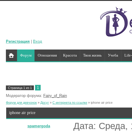
Регистрация
|
Вход
Форум
Отношения
Красота
Твоя жизнь
Учеба
Life
1
Страница
1
из
1
Модератор форума:
Fairy_of_Rain
Форум для девчонок
»
Досуг
»
С интернета по ссылке
»
iphone air price
iphone air price
Дата: Среда, 
spamergoda