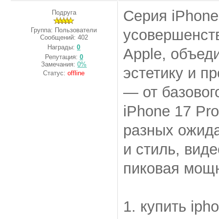
Серия iPhone
Подруга
Группа: Пользователи
усовершенст
Сообщений:
402
Награды:
0
Apple, объед
Репутация:
0
Замечания:
0%
эстетику и п
Статус:
offline
— от базовог
iPhone 17 Pr
разных ожида
и стиль, вид
пиковая мощн
1. купить iph