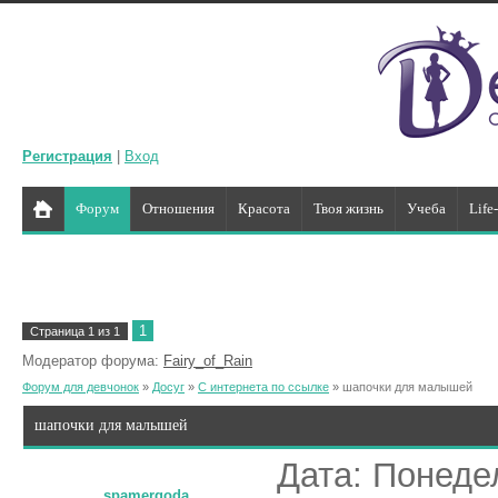
Регистрация
|
Вход
Форум
Отношения
Красота
Твоя жизнь
Учеба
Life
1
Страница
1
из
1
Модератор форума:
Fairy_of_Rain
Форум для девчонок
»
Досуг
»
С интернета по ссылке
»
шапочки для малышей
шапочки для малышей
Дата: Понедел
spamergoda