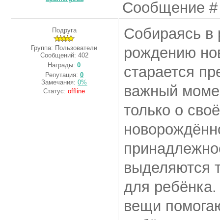
Сообщение 
Собираясь в 
Подруга
Группа: Пользователи
рождению но
Сообщений:
402
Награды:
0
старается пр
Репутация:
0
Замечания:
0%
важный момен
Статус:
offline
только о сво
новорождённо
принадлежнос
выделяются т
для ребёнка.
вещи помога