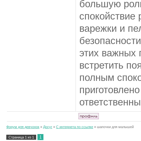
большую роль
спокойствие 
варежки и пе
безопасности
этих важных 
встретить по
полным споко
приготовлено
ответственны
Форум для девчонок
»
Досуг
»
С интернета по ссылке
»
шапочки для малышей
1
Страница
1
из
1