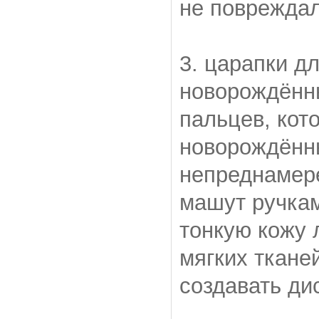
не повреждал
3. царапки д
новорождённ
пальцев, кот
новорождённ
непреднамер
машут ручкам
тонкую кожу 
мягких ткане
создавать ди