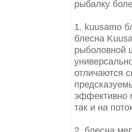
рыбалку боле
1. kuusamo б
блесна Kuus
рыболовной 
универсально
отличаются с
предсказуемы
эффективно м
так и на пото
2. блесна ме