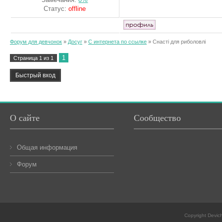
Статус:
offline
Форум для девчонок
»
Досуг
»
С интернета по ссылке
»
Снасті для риболовлі
1
Страница
1
из
1
О сайте
Сообщество
Общая информация
Форум
Copyright Devic