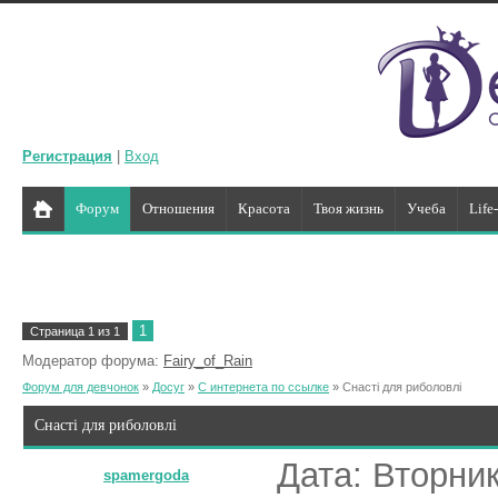
Регистрация
|
Вход
Форум
Отношения
Красота
Твоя жизнь
Учеба
Life
1
Страница
1
из
1
Модератор форума:
Fairy_of_Rain
Форум для девчонок
»
Досуг
»
С интернета по ссылке
»
Снасті для риболовлі
Снасті для риболовлі
Дата: Вторник
spamergoda