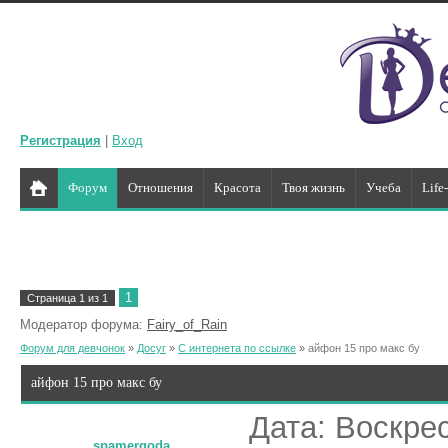
Регистрация
|
Вход
Форум
Отношения
Красота
Твоя жизнь
Учеба
Life
1
Страница
1
из
1
Модератор форума:
Fairy_of_Rain
Форум для девчонок
»
Досуг
»
С интернета по ссылке
»
айфон 15 про макс бу
айфон 15 про макс бу
Дата: Воскрес
spamergoda