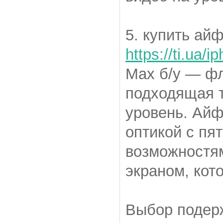
5. купить ай
https://ti.ua/
Max б/у — фл
подходящая т
уровень. Айф
оптикой с пя
возможностя
экраном, кот
Выбор подерж