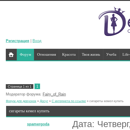
Регистрация
|
Вход
Форум
Отношения
Красота
Твоя жизнь
Учеба
Life
1
Страница
1
из
1
Модератор форума:
Fairy_of_Rain
Форум для девчонок
»
Досуг
»
С интернета по ссылке
»
сигареты кемел купить
сигареты кемел купить
Дата: Четверг
spamergoda