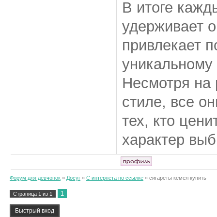
В итоге кажд
удерживает о
привлекает п
уникальному 
Несмотря на 
стиле, все о
тех, кто цен
характер выб
Форум для девчонок
»
Досуг
»
С интернета по ссылке
»
сигареты кемел купить
1
Страница
1
из
1