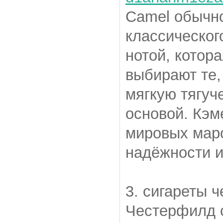
Camel обычно
классическог
нотой, котор
выбирают те,
мягкую тягуч
основой. Кэм
мировых мар
надёжности 
3. сигареты 
Честерфилд с